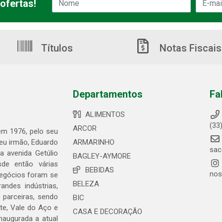
ofertas!
Títulos
Notas Fiscais
Departamentos
Fa
ALIMENTOS
(33
ARCOR
 em 1976, pelo seu
seu irmão, Eduardo
ARMARINHO
sac
 avenida Getúlio
BAGLEY-AYMORE
de então várias
BEBIDAS
nos
negócios foram se
BELEZA
ndes indústrias,
 parceiras, sendo
BIC
te, Vale do Aço e
CASA E DECORAÇÃO
naugurada a atual