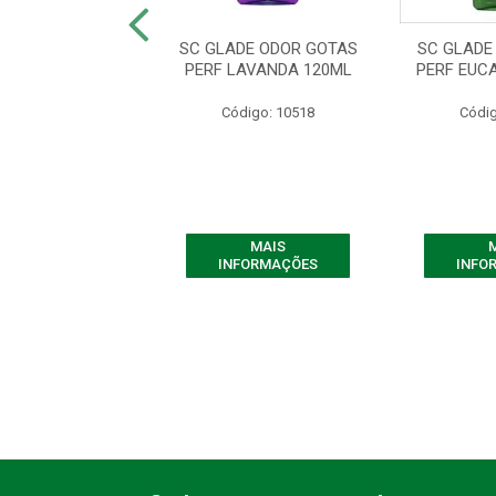
ifusor de Aromas
SC GLADE ODOR GOTAS
SC GLADE
 Maciez - Contém
PERF LAVANDA 120ML
PERF EUC
100ml
Código: 10518
Códig
ódigo: 9223
MAIS
MAIS
FORMAÇÕES
INFORMAÇÕES
INFO