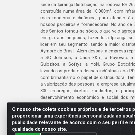
sede da Ipiranga Distribuição, na rodovia BR 262
construída numa área de 10.000m², com infraes
mais moderna e dinâmica, para atender às
nossos parceiros e fornecedores. No ano de 
dos Santos tornou-se sócio, o que veio agreg
energia aos negócios, fazendo a Ipiranga se
líder em seu segmento, sendo a maior distrib
Aymoré do Brasil. Além dessas, a empresa repr
a SC Johnson, a Casa k&m, a Rayovac, a C
Gulozitos, a Softys, a Yoki, Grupo Boticári
levando os produtos dessas indústrias aos PD
com brilhantismo o papel de distribuidora. Te
a valorização das pessoas, a empresa atualm
300 empregos, diretos e indiretos, e partic
desenvolvimento econômico e social dos m
atua.
O nosso site coleta cookies próprios e de terceiros 
proporcionar uma experiência personalizada ao usuár
Venha fazer parte do nosso time!
publicidade relevante de acordo com o seu perfil e m
Clique aqui
qualidade do nosso site.