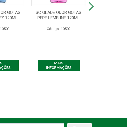
DOR GOTAS
SC GLADE ODOR GOTAS
Aromatizante
EZ 120ML
PERF LEMB INF 120ML
Automatic Lavan
Oferta - Cont
 10503
Código: 10502
Código: 72
S
MAIS
MAIS
AÇÕES
INFORMAÇÕES
INFORMAÇ