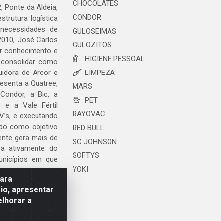
CHOCOLATES
, Ponte da Aldeia,
CONDOR
trutura logística
 necessidades de
GULOSEIMAS
2010, José Carlos
GULOZITOS
ar conhecimento e
HIGIENE PESSOAL
 consolidar como
uidora de Arcor e
LIMPEZA
esenta a Quatree,
MARS
ondor, a Bic, a
PET
o e a Vale Fértil
RAYOVAC
V’s, e executando
ndo como objetivo
RED BULL
ente gera mais de
SC JOHNSON
ipa ativamente do
SOFTYS
unicípios em que
YOKI
para
io, apresentar
elhorar a