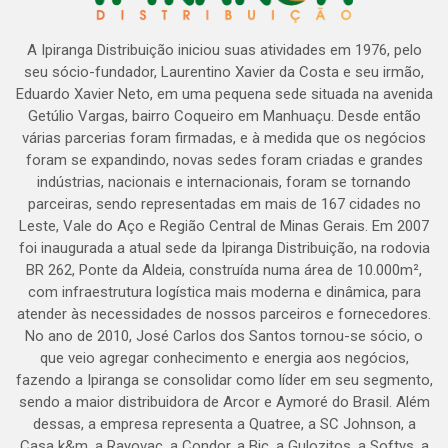
A Ipiranga Distribuição iniciou suas atividades em 1976, pelo
seu sócio-fundador, Laurentino Xavier da Costa e seu irmão,
Eduardo Xavier Neto, em uma pequena sede situada na avenida
Getúlio Vargas, bairro Coqueiro em Manhuaçu. Desde então
várias parcerias foram firmadas, e à medida que os negócios
foram se expandindo, novas sedes foram criadas e grandes
indústrias, nacionais e internacionais, foram se tornando
parceiras, sendo representadas em mais de 167 cidades no
Leste, Vale do Aço e Região Central de Minas Gerais. Em 2007
foi inaugurada a atual sede da Ipiranga Distribuição, na rodovia
BR 262, Ponte da Aldeia, construída numa área de 10.000m²,
com infraestrutura logística mais moderna e dinâmica, para
atender às necessidades de nossos parceiros e fornecedores.
No ano de 2010, José Carlos dos Santos tornou-se sócio, o
que veio agregar conhecimento e energia aos negócios,
fazendo a Ipiranga se consolidar como líder em seu segmento,
sendo a maior distribuidora de Arcor e Aymoré do Brasil. Além
dessas, a empresa representa a Quatree, a SC Johnson, a
Casa k&m, a Rayovac, a Condor, a Bic, a Gulozitos, a Softys, a