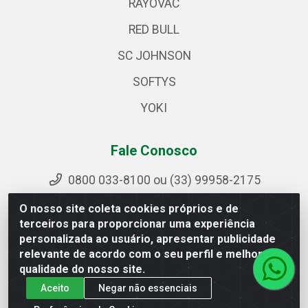
RAYOVAC
RED BULL
SC JOHNSON
SOFTYS
YOKI
Fale Conosco
0800 033-8100 ou (33) 99958-2175
sac@ipirangamg.com.br
O nosso site coleta cookies próprios e de
Acompanhe nossas publicações
terceiros para proporcionar uma experiência
personalizada ao usuário, apresentar publicidade
relevante de acordo com o seu perfil e melhorar a
qualidade do nosso site.
Ipiranga Distribuição LTDA - Avenida Doutor Jorge Hannas,
Aceito
Negar não essenciais
101 - Ponte da Aldeia - Manhuaçu / MG - CEP 36906-440 -
CNPJ 25.310.749/0001-66