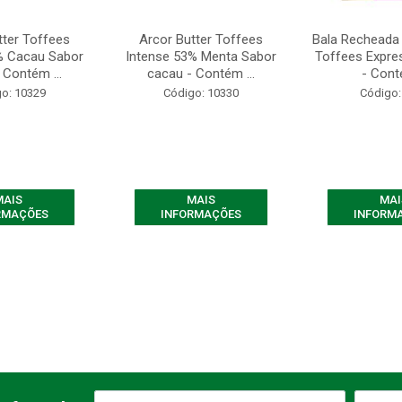
tter Toffees
Arcor Butter Toffees
Bala Recheada 
% Cacau Sabor
Intense 53% Menta Sabor
Toffees Expre
 Contém ...
cacau - Contém ...
- Cont
o: 10329
Código: 10330
Código:
MAIS
MAIS
MAI
RMAÇÕES
INFORMAÇÕES
INFORM