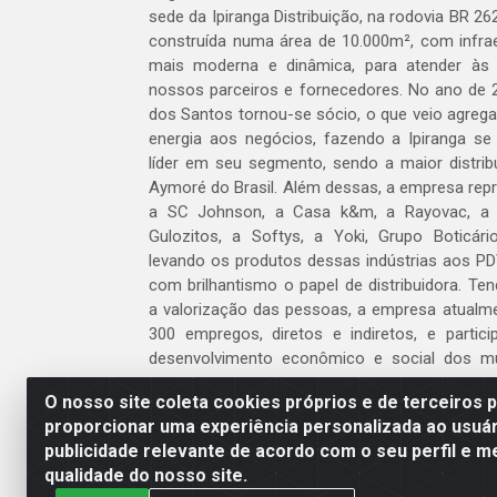
sede da Ipiranga Distribuição, na rodovia BR 262
construída numa área de 10.000m², com infraes
mais moderna e dinâmica, para atender às
nossos parceiros e fornecedores. No ano de 
dos Santos tornou-se sócio, o que veio agreg
energia aos negócios, fazendo a Ipiranga se
líder em seu segmento, sendo a maior distrib
Aymoré do Brasil. Além dessas, a empresa repr
a SC Johnson, a Casa k&m, a Rayovac, a C
Gulozitos, a Softys, a Yoki, Grupo Boticári
levando os produtos dessas indústrias aos PD
com brilhantismo o papel de distribuidora. Te
a valorização das pessoas, a empresa atualm
300 empregos, diretos e indiretos, e partic
desenvolvimento econômico e social dos m
atua.
O nosso site coleta cookies próprios e de terceiros 
proporcionar uma experiência personalizada ao usuár
Venha fazer parte do nosso time!
publicidade relevante de acordo com o seu perfil e m
Clique aqui
qualidade do nosso site.