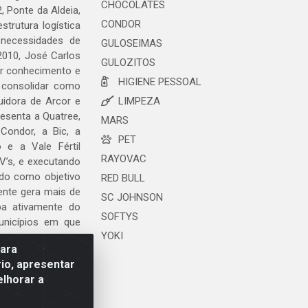
CHOCOLATES
, Ponte da Aldeia,
CONDOR
trutura logística
 necessidades de
GULOSEIMAS
2010, José Carlos
GULOZITOS
ar conhecimento e
HIGIENE PESSOAL
 consolidar como
uidora de Arcor e
LIMPEZA
esenta a Quatree,
MARS
ondor, a Bic, a
PET
o e a Vale Fértil
RAYOVAC
V’s, e executando
ndo como objetivo
RED BULL
ente gera mais de
SC JOHNSON
ipa ativamente do
SOFTYS
unicípios em que
YOKI
para
io, apresentar
elhorar a