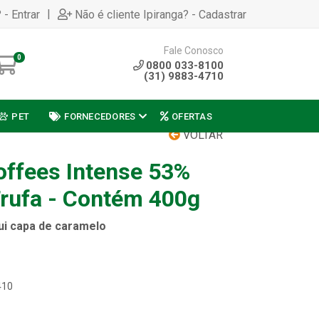
|
 - Entrar
Não é cliente Ipiranga? - Cadastrar
Fale Conosco
0
0800 033-8100
(31) 9883-4710
PET
FORNECEDORES
OFERTAS
VOLTAR
offees Intense 53%
rufa - Contém 400g
ui capa de caramelo
410