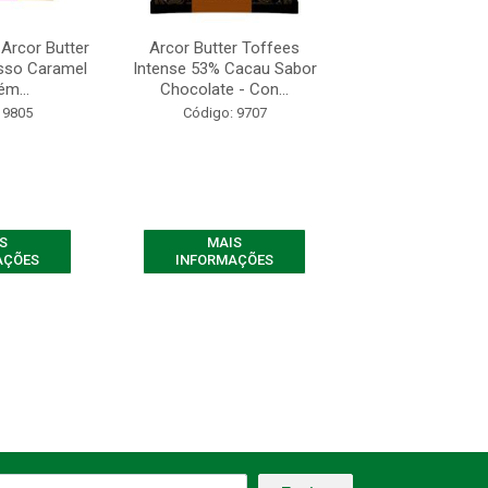
Arcor Butter
Arcor Butter Toffees
Arcor Butter 
sso Caramel
Intense 53% Cacau Sabor
Intense 53% Cac
ém...
Chocolate - Con...
pistache - Co
 9805
Código: 9707
Código: 10
S
MAIS
MAIS
AÇÕES
INFORMAÇÕES
INFORMAÇ