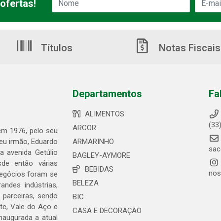
ofertas!
Títulos
Notas Fiscais
Departamentos
Fa
ALIMENTOS
(33
ARCOR
 em 1976, pelo seu
seu irmão, Eduardo
ARMARINHO
sac
 avenida Getúlio
BAGLEY-AYMORE
de então várias
BEBIDAS
nos
negócios foram se
BELEZA
ndes indústrias,
 parceiras, sendo
BIC
te, Vale do Aço e
CASA E DECORAÇÃO
naugurada a atual