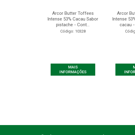
Butter Toffees
Arcor Butter Toffees
Arcor Bu
 53% Cacau Sabor
Intense 53% Cacau Sabor
Intense 53
olate - Con...
pistache - Cont...
cacau -
ódigo: 9707
Código: 10328
Códig
MAIS
MAIS
FORMAÇÕES
INFORMAÇÕES
INFO