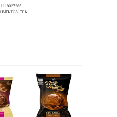
891118027286
ALIMENTOS LTDA