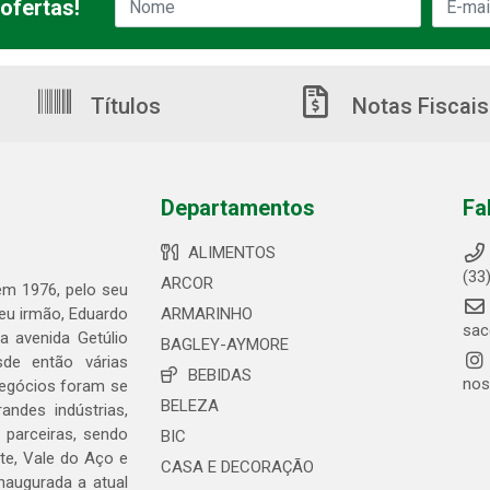
ofertas!
Títulos
Notas Fiscais
Departamentos
Fa
ALIMENTOS
(33
ARCOR
 em 1976, pelo seu
seu irmão, Eduardo
ARMARINHO
sac
 avenida Getúlio
BAGLEY-AYMORE
de então várias
BEBIDAS
nos
negócios foram se
BELEZA
ndes indústrias,
 parceiras, sendo
BIC
te, Vale do Aço e
CASA E DECORAÇÃO
naugurada a atual