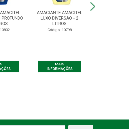
 AMACITEL
AMACIANTE AMACITEL
AMACIANTE VID
O PROFUNDO
LUXO DIVERSÃO - 2
GLICERINA E AM
TROS
LITROS
1 L
 10802
Código: 10798
Código: 10
S
MAIS
MAIS
AÇÕES
INFORMAÇÕES
INFORMAÇ