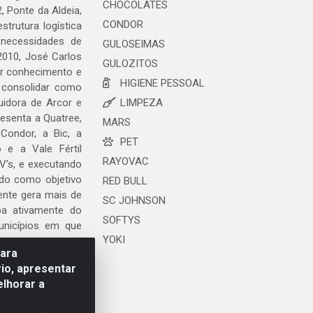
CHOCOLATES
, Ponte da Aldeia,
CONDOR
trutura logística
 necessidades de
GULOSEIMAS
2010, José Carlos
GULOZITOS
ar conhecimento e
HIGIENE PESSOAL
 consolidar como
uidora de Arcor e
LIMPEZA
esenta a Quatree,
MARS
ondor, a Bic, a
PET
o e a Vale Fértil
RAYOVAC
V’s, e executando
ndo como objetivo
RED BULL
ente gera mais de
SC JOHNSON
ipa ativamente do
SOFTYS
unicípios em que
YOKI
para
io, apresentar
elhorar a