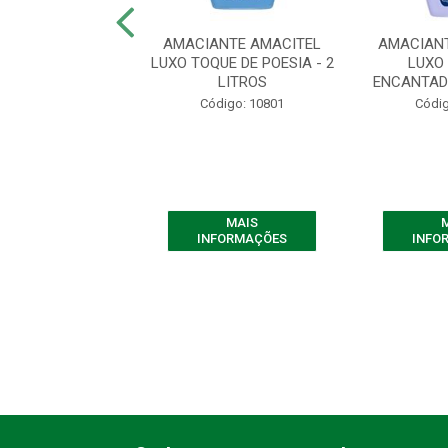
ANTE AMACITEL
AMACIANTE AMACITEL
AMACIAN
UE DE POESIA - 5
LUXO TOQUE DE POESIA - 2
LUXO
LITROS
LITROS
ENCANTADO
digo: 10818
Código: 10801
Códig
MAIS
MAIS
FORMAÇÕES
INFORMAÇÕES
INFO