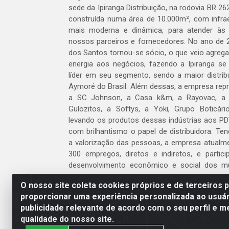
sede da Ipiranga Distribuição, na rodovia BR 262
construída numa área de 10.000m², com infraes
mais moderna e dinâmica, para atender às
nossos parceiros e fornecedores. No ano de 
dos Santos tornou-se sócio, o que veio agreg
energia aos negócios, fazendo a Ipiranga se
líder em seu segmento, sendo a maior distrib
Aymoré do Brasil. Além dessas, a empresa repr
a SC Johnson, a Casa k&m, a Rayovac, a C
Gulozitos, a Softys, a Yoki, Grupo Boticári
levando os produtos dessas indústrias aos PD
com brilhantismo o papel de distribuidora. Te
a valorização das pessoas, a empresa atualm
300 empregos, diretos e indiretos, e partic
desenvolvimento econômico e social dos m
atua.
O nosso site coleta cookies próprios e de terceiros 
proporcionar uma experiência personalizada ao usuár
Venha fazer parte do nosso time!
publicidade relevante de acordo com o seu perfil e m
Clique aqui
qualidade do nosso site.