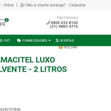
|
 - Entrar
Não é cliente Ipiranga? - Cadastrar
Fale Conosco
0
0800 033-8100
(31) 9883-4710
PET
FORNECEDORES
OFERTAS
VOLTAR
MACITEL LUXO
VENTE - 2 LITROS
896040707848