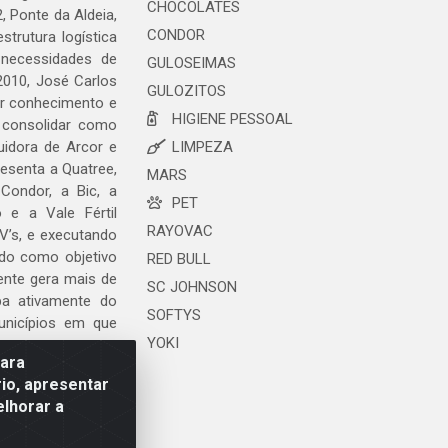
CHOCOLATES
, Ponte da Aldeia,
CONDOR
trutura logística
 necessidades de
GULOSEIMAS
2010, José Carlos
GULOZITOS
ar conhecimento e
HIGIENE PESSOAL
 consolidar como
uidora de Arcor e
LIMPEZA
esenta a Quatree,
MARS
ondor, a Bic, a
PET
o e a Vale Fértil
RAYOVAC
V’s, e executando
ndo como objetivo
RED BULL
ente gera mais de
SC JOHNSON
ipa ativamente do
SOFTYS
unicípios em que
YOKI
para
io, apresentar
elhorar a