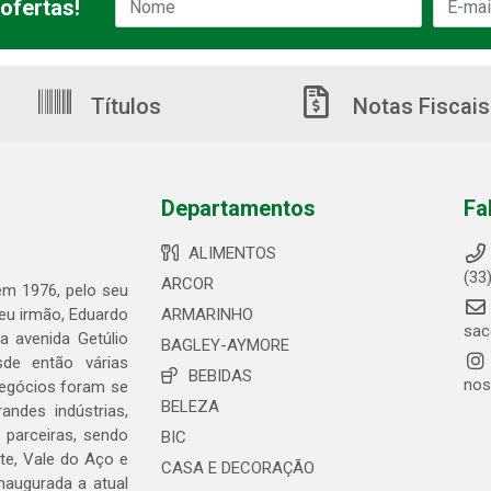
ofertas!
Títulos
Notas Fiscais
Departamentos
Fa
ALIMENTOS
(33
ARCOR
 em 1976, pelo seu
seu irmão, Eduardo
ARMARINHO
sac
 avenida Getúlio
BAGLEY-AYMORE
de então várias
BEBIDAS
nos
negócios foram se
BELEZA
ndes indústrias,
 parceiras, sendo
BIC
te, Vale do Aço e
CASA E DECORAÇÃO
naugurada a atual