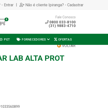
|
 - Entrar
Não é cliente Ipiranga? - Cadastrar
Fale Conosco
0
0800 033-8100
(31) 9883-4710
PET
FORNECEDORES
OFERTAS
VOLTAR
AR LAB ALTA PROT
891033560899