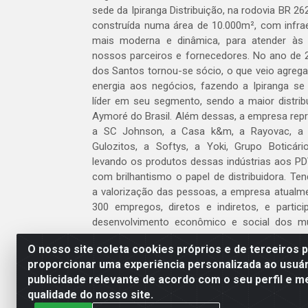
sede da Ipiranga Distribuição, na rodovia BR 262
construída numa área de 10.000m², com infraes
mais moderna e dinâmica, para atender às
nossos parceiros e fornecedores. No ano de 
dos Santos tornou-se sócio, o que veio agreg
energia aos negócios, fazendo a Ipiranga se
líder em seu segmento, sendo a maior distrib
Aymoré do Brasil. Além dessas, a empresa repr
a SC Johnson, a Casa k&m, a Rayovac, a C
Gulozitos, a Softys, a Yoki, Grupo Boticári
levando os produtos dessas indústrias aos PD
com brilhantismo o papel de distribuidora. Te
a valorização das pessoas, a empresa atualm
300 empregos, diretos e indiretos, e partic
desenvolvimento econômico e social dos m
atua.
O nosso site coleta cookies próprios e de terceiros 
proporcionar uma experiência personalizada ao usuár
Venha fazer parte do nosso time!
publicidade relevante de acordo com o seu perfil e m
Clique aqui
qualidade do nosso site.