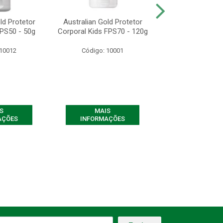
ld Protetor
Australian Gold Protetor
AG PROT SOL C
FPS50 - 50g
Corporal Kids FPS70 - 120g
ALTA PROT 
 10012
Código: 10001
Código: 10
S
MAIS
MAIS
AÇÕES
INFORMAÇÕES
INFORMAÇ