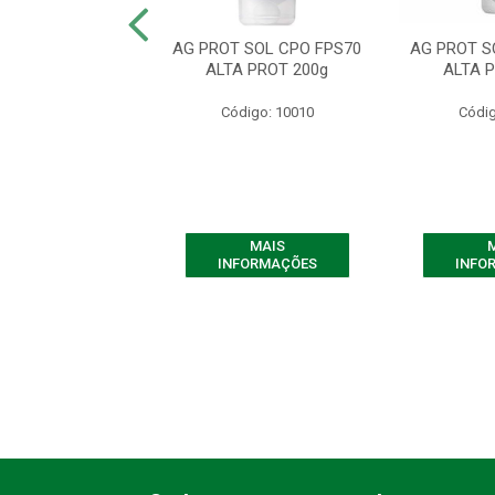
ian Gold Pós Sol
AG PROT SOL CPO FPS70
AG PROT S
loe - 125g
ALTA PROT 200g
ALTA 
digo: 10014
Código: 10010
Códig
MAIS
MAIS
FORMAÇÕES
INFORMAÇÕES
INFO