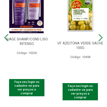
SIAGE SHAMP/COND LISO
VF AZEITONA VERDE SACHE
INTENSO
100G
Código: 10200
Código: 10458
Faça seu login ou
cadastre-se para
Faça seu login ou
ver preços e
cadastre-se para
comprar
ver preços e
comprar