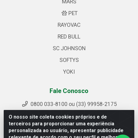
MARS
PET
RAYOVAC
RED BULL
SC JOHNSON
SOFTYS
YOKI
Fale Conosco
0800 033-8100 ou (33) 99958-2175
sac@ipirangamg.com.br
O nosso site coleta cookies próprios e de
Acompanhe nossas publicações
terceiros para proporcionar uma experiência
personalizada ao usuário, apresentar publicidade
relevante de acordo com o seu perfil e melhorar a