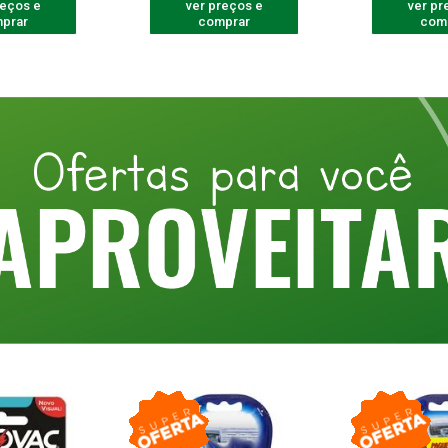
reços e
ver preços e
ver pr
prar
comprar
com