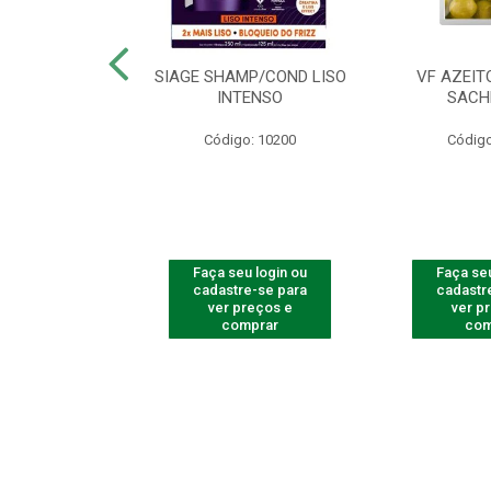
ac Amarelinha
SIAGE SHAMP/COND LISO
VF AZEIT
4 - Contém 4
INTENSO
SACH
dades
Código: 10200
Código
o: 4259
u login ou
Faça seu login ou
Faça seu
e-se para
cadastre-se para
cadastr
reços e
ver preços e
ver p
mprar
comprar
com