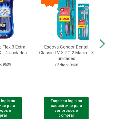
 Flex 3 Extra
Escova Condor Dental
CONDOR ES
 - 4 Unidades
Classic LV 3 PG 2 Macia - 3
LAVAR - 1
unidades
: 9639
Código
Código: 9606
 login ou
Faça seu login ou
Faça seu 
-se para
cadastre-se para
cadastre
eços e
ver preços e
ver pr
prar
comprar
comp