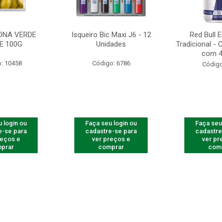
ONA VERDE
Isqueiro Bic Maxi J6 - 12
Red Bull 
E 100G
Unidades
Tradicional -
com 4
: 10458
Código: 6786
Código
 login ou
Faça seu login ou
Faça seu
e-se para
cadastre-se para
cadastre
reços e
ver preços e
ver pr
prar
comprar
com