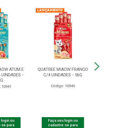
AOW ATUM E
QUATREE MIAOW FRANGO
QUATREE MIA
 UINDADES -
C/4 UINDADES - 56G
UINDADE
6G
Código: 10940
Código:
: 10941
 login ou
Faça seu login ou
Faça seu 
-se para
cadastre-se para
cadastre