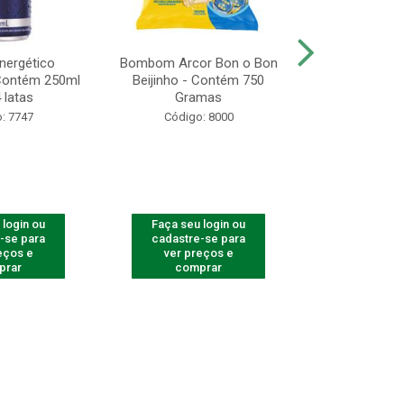
Energético
Bombom Arcor Bon o Bon
Biscoito A
 Contém 250ml
Beijinho - Contém 750
Recheado Ch
 latas
Gramas
13
: 7747
Código: 8000
Código
 login ou
Faça seu login ou
Faça seu 
-se para
cadastre-se para
cadastre
eços e
ver preços e
ver pr
prar
comprar
comp