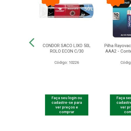
arbear Bic Flex
CONDOR SACO LIXO 50L
Pilha Rayovac 
- 1 Unidade
ROLO ECON C/30
AAA2 - Cont
o: 9237
Código: 10226
Códig
u login ou
Faça seu login ou
Faça seu
e-se para
cadastre-se para
cadastr
reços e
ver preços e
ver p
mprar
comprar
com