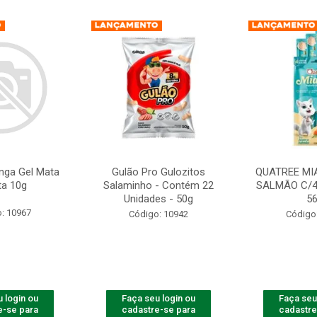
nga Gel Mata
Gulão Pro Gulozitos
QUATREE MI
ta 10g
Salaminho - Contém 22
SALMÃO C/4
Unidades - 50g
5
: 10967
Código: 10942
Código
 login ou
Faça seu login ou
Faça seu
e-se para
cadastre-se para
cadastre