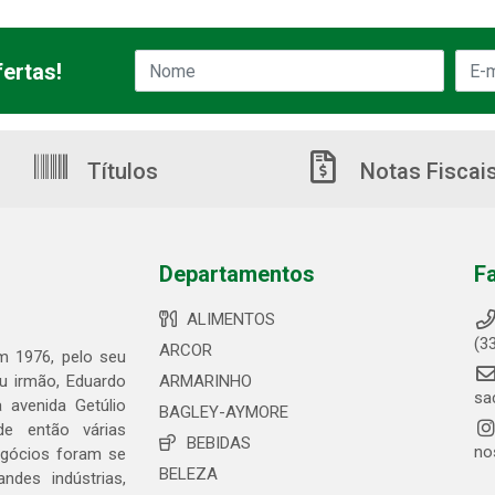
ertas!
Títulos
Notas Fiscai
Departamentos
F
ALIMENTOS
(3
ARCOR
em 1976, pelo seu
eu irmão, Eduardo
ARMARINHO
sa
 avenida Getúlio
BAGLEY-AYMORE
de então várias
BEBIDAS
no
egócios foram se
BELEZA
ndes indústrias,