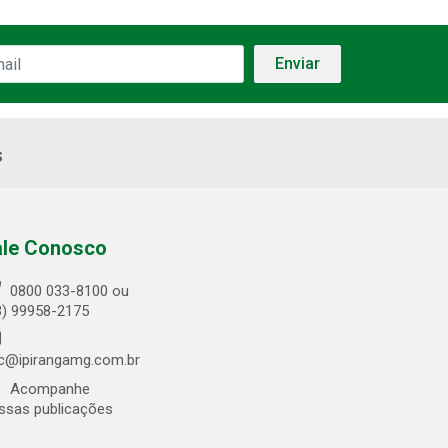
s
ale Conosco
0800 033-8100 ou
3) 99958-2175
c@ipirangamg.com.br
Acompanhe
ssas publicações