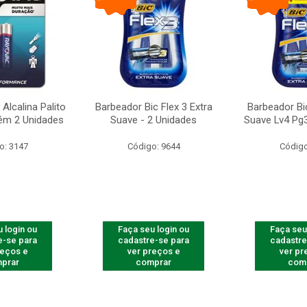
Alcalina Palito
Barbeador Bic Flex 3 Extra
Barbeador Bic
ém 2 Unidades
Suave - 2 Unidades
Suave Lv4 Pg3
o: 3147
Código: 9644
Código
 login ou
Faça seu login ou
Faça seu
e-se para
cadastre-se para
cadastre
reços e
ver preços e
ver pr
prar
comprar
com