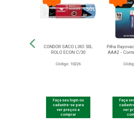
arbear Bic Flex
CONDOR SACO LIXO 50L
Pilha Rayovac 
- 1 Unidade
ROLO ECON C/30
AAA2 - Cont
o: 9237
Código: 10226
Códig
u login ou
Faça seu login ou
Faça seu
e-se para
cadastre-se para
cadastr
reços e
ver preços e
ver p
mprar
comprar
com