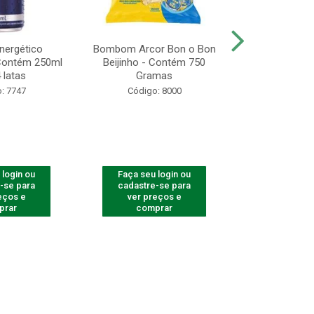
Energético
Bombom Arcor Bon o Bon
Biscoito A
 Contém 250ml
Beijinho - Contém 750
Recheado Ch
 latas
Gramas
13
: 7747
Código: 8000
Código
 login ou
Faça seu login ou
Faça seu 
-se para
cadastre-se para
cadastre
eços e
ver preços e
ver pr
prar
comprar
comp