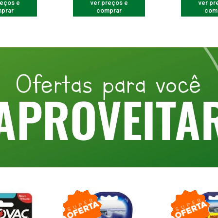
reços e
ver preços e
ver pr
prar
comprar
com