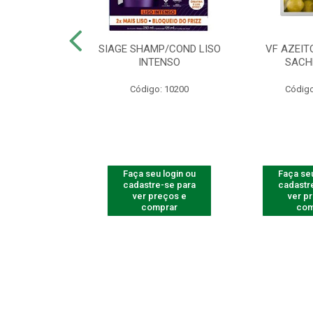
ac Amarelinha
SIAGE SHAMP/COND LISO
VF AZEIT
4 - Contém 4
INTENSO
SACH
dades
Código: 10200
Código
o: 4259
u login ou
Faça seu login ou
Faça seu
e-se para
cadastre-se para
cadastr
reços e
ver preços e
ver p
mprar
comprar
com