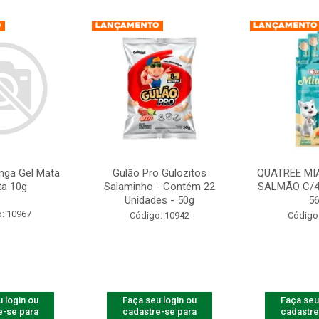
nga Gel Mata
Gulão Pro Gulozitos
QUATREE MI
ta 10g
Salaminho - Contém 22
SALMÃO C/4
Unidades - 50g
5
: 10967
Código: 10942
Código
 login ou
Faça seu login ou
Faça seu
e-se para
cadastre-se para
cadastre