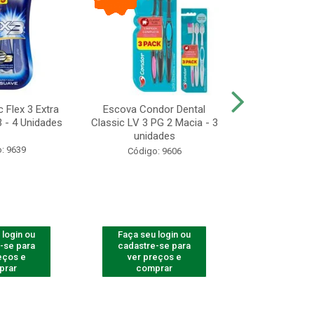
 Flex 3 Extra
Escova Condor Dental
CONDOR ES
 - 4 Unidades
Classic LV 3 PG 2 Macia - 3
LAVAR - 1
unidades
: 9639
Código
Código: 9606
 login ou
Faça seu login ou
Faça seu 
-se para
cadastre-se para
cadastre
eços e
ver preços e
ver pr
prar
comprar
comp