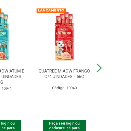
AOW ATUM E
QUATREE MIAOW FRANGO
QUATREE MIA
 UINDADES -
C/4 UINDADES - 56G
UINDADE
6G
Código: 10940
Código:
: 10941
 login ou
Faça seu login ou
Faça seu 
-se para
cadastre-se para
cadastre