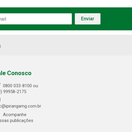
s
ale Conosco
0800 033-8100 ou
3) 99958-2175
c@ipirangamg.com.br
Acompanhe
ssas publicações