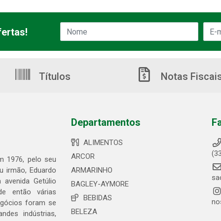
ertas!
Títulos
Notas Fiscai
Departamentos
F
ALIMENTOS
(3
ARCOR
em 1976, pelo seu
eu irmão, Eduardo
ARMARINHO
sa
 avenida Getúlio
BAGLEY-AYMORE
de então várias
BEBIDAS
no
egócios foram se
BELEZA
ndes indústrias,