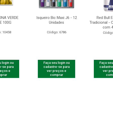
ONA VERDE
Isqueiro Bic Maxi J6 - 12
Red Bull 
E 100G
Unidades
Tradicional -
com 4
: 10458
Código: 6786
Código
 login ou
Faça seu login ou
Faça seu
e-se para
cadastre-se para
cadastre
reços e
ver preços e
ver pr
prar
comprar
com