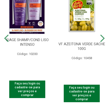
SIAGE SHAMP/COND LISO
VF AZEITONA VERDE SACHE
INTENSO
100G
Código: 10200
Código: 10458
Faça seu login ou
cadastre-se para
Faça seu login ou
ver preços e
cadastre-se para
comprar
ver preços e
comprar