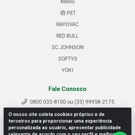
MARS
PET
RAYOVAC
RED BULL
SC JOHNSON
SOFTYS
YOKI
Fale Conosco
0800 033-8100 ou (33) 99958-2175
sac@ipirangamg.com.br
O nosso site coleta cookies próprios e de
Acompanhe nossas publicações
terceiros para proporcionar uma experiência
personalizada ao usuário, apresentar publicidade
relevante de acordo com o seu perfil e melhorar a