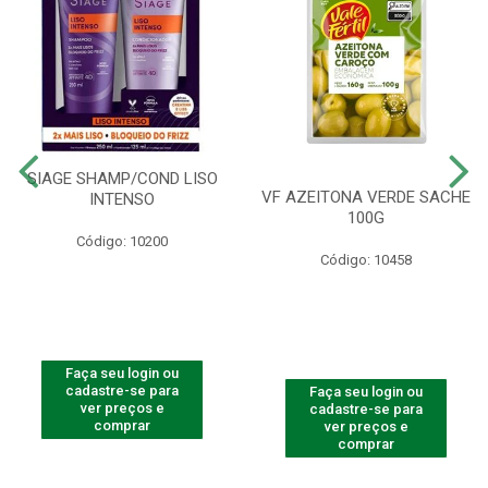
SIAGE SHAMP/COND LISO
VF AZEITONA VERDE SACHE
INTENSO
100G
Código: 10200
Código: 10458
Faça seu login ou
cadastre-se para
Faça seu login ou
ver preços e
cadastre-se para
comprar
ver preços e
comprar