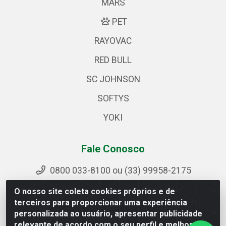
MARS
PET
RAYOVAC
RED BULL
SC JOHNSON
SOFTYS
YOKI
Fale Conosco
0800 033-8100 ou (33) 99958-2175
sac@ipirangamg.com.br
O nosso site coleta cookies próprios e de
Acompanhe nossas publicações
terceiros para proporcionar uma experiência
personalizada ao usuário, apresentar publicidade
relevante de acordo com o seu perfil e melhorar a