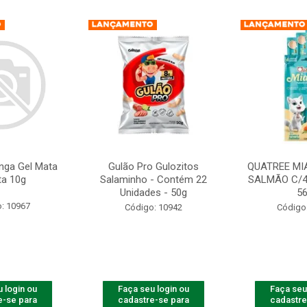
nga Gel Mata
Gulão Pro Gulozitos
QUATREE MI
ta 10g
Salaminho - Contém 22
SALMÃO C/4
Unidades - 50g
5
: 10967
Código: 10942
Código
 login ou
Faça seu login ou
Faça seu
e-se para
cadastre-se para
cadastre