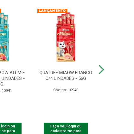
AOW ATUM E
QUATREE MIAOW FRANGO
QUATREE MIA
 UINDADES -
C/4 UINDADES - 56G
UINDADE
6G
Código: 10940
Código:
: 10941
 login ou
Faça seu login ou
Faça seu 
-se para
cadastre-se para
cadastre