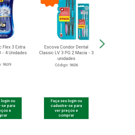
 Flex 3 Extra
Escova Condor Dental
CONDOR ES
 - 4 Unidades
Classic LV 3 PG 2 Macia - 3
LAVAR - 1
unidades
: 9639
Código
Código: 9606
 login ou
Faça seu login ou
Faça seu 
-se para
cadastre-se para
cadastre
eços e
ver preços e
ver pr
prar
comprar
comp