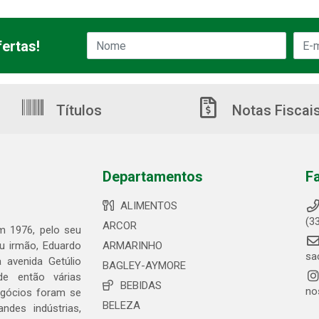
ertas!
Títulos
Notas Fiscai
Departamentos
F
ALIMENTOS
(3
ARCOR
em 1976, pelo seu
eu irmão, Eduardo
ARMARINHO
sa
 avenida Getúlio
BAGLEY-AYMORE
de então várias
BEBIDAS
no
egócios foram se
BELEZA
ndes indústrias,