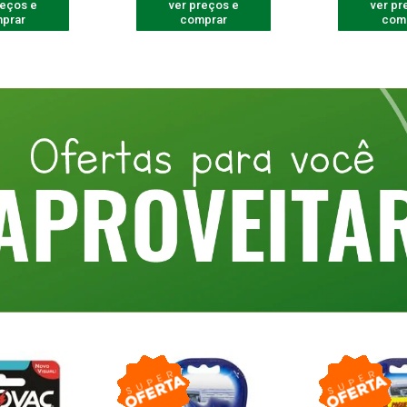
reços e
ver preços e
ver pr
prar
comprar
com