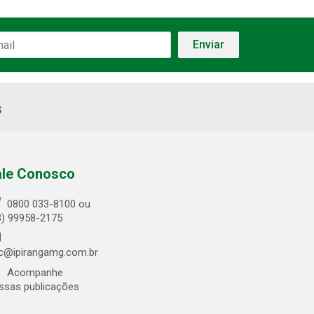
s
ale Conosco
0800 033-8100 ou
3) 99958-2175
c@ipirangamg.com.br
Acompanhe
ssas publicações