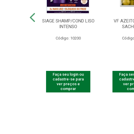
ac Amarelinha
SIAGE SHAMP/COND LISO
VF AZEIT
4 - Contém 4
INTENSO
SACH
dades
Código: 10200
Código
o: 4259
u login ou
Faça seu login ou
Faça seu
e-se para
cadastre-se para
cadastr
reços e
ver preços e
ver p
mprar
comprar
com