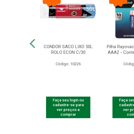
arbear Bic Flex
CONDOR SACO LIXO 50L
Pilha Rayovac 
- 1 Unidade
ROLO ECON C/30
AAA2 - Cont
o: 9237
Código: 10226
Códig
u login ou
Faça seu login ou
Faça seu
e-se para
cadastre-se para
cadastr
reços e
ver preços e
ver p
mprar
comprar
com