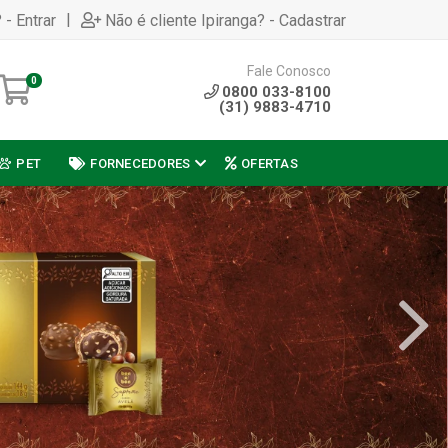
|
 - Entrar
Não é cliente Ipiranga? - Cadastrar
Fale Conosco
0
0800 033-8100
(31) 9883-4710
PET
FORNECEDORES
OFERTAS