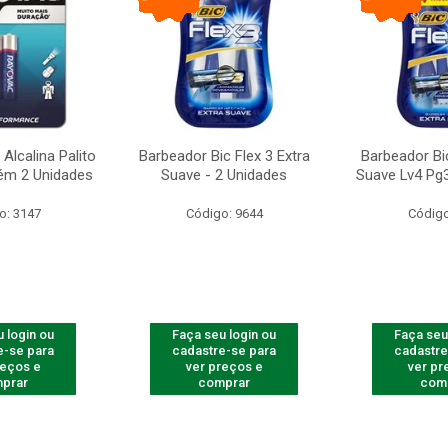
Alcalina Palito
Barbeador Bic Flex 3 Extra
Barbeador Bic
ém 2 Unidades
Suave - 2 Unidades
Suave Lv4 Pg3
o: 3147
Código: 9644
Código
 login ou
Faça seu login ou
Faça seu
e-se para
cadastre-se para
cadastre
reços e
ver preços e
ver pr
prar
comprar
com