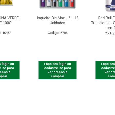
ONA VERDE
Isqueiro Bic Maxi J6 - 12
Red Bull 
E 100G
Unidades
Tradicional -
com 4
: 10458
Código: 6786
Código
 login ou
Faça seu login ou
Faça seu
e-se para
cadastre-se para
cadastre
reços e
ver preços e
ver pr
prar
comprar
com