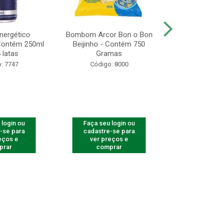
Energético
Bombom Arcor Bon o Bon
Biscoito A
 Contém 250ml
Beijinho - Contém 750
Recheado Ch
 latas
Gramas
13
: 7747
Código: 8000
Código
 login ou
Faça seu login ou
Faça seu 
-se para
cadastre-se para
cadastre
eços e
ver preços e
ver pr
prar
comprar
comp