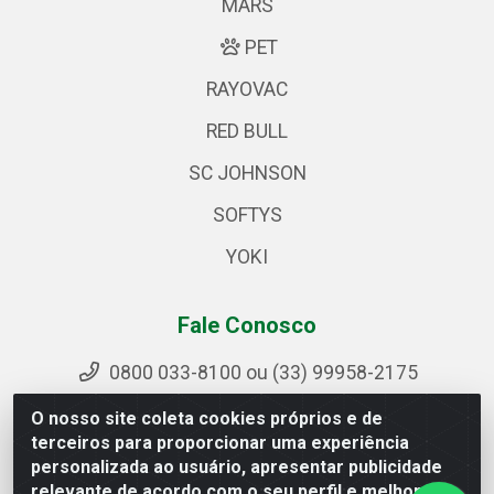
MARS
PET
RAYOVAC
RED BULL
SC JOHNSON
SOFTYS
YOKI
Fale Conosco
0800 033-8100 ou (33) 99958-2175
sac@ipirangamg.com.br
O nosso site coleta cookies próprios e de
Acompanhe nossas publicações
terceiros para proporcionar uma experiência
personalizada ao usuário, apresentar publicidade
relevante de acordo com o seu perfil e melhorar a