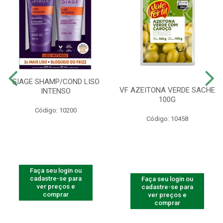
SIAGE SHAMP/COND LISO
VF AZEITONA VERDE SACHE
INTENSO
100G
Código: 10200
Código: 10458
Faça seu login ou
cadastre-se para
Faça seu login ou
ver preços e
cadastre-se para
comprar
ver preços e
comprar