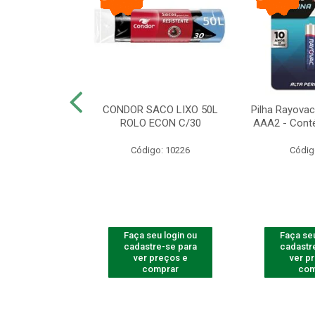
arbear Bic Flex
CONDOR SACO LIXO 50L
Pilha Rayovac 
- 1 Unidade
ROLO ECON C/30
AAA2 - Cont
o: 9237
Código: 10226
Códig
u login ou
Faça seu login ou
Faça seu
e-se para
cadastre-se para
cadastr
reços e
ver preços e
ver p
mprar
comprar
com