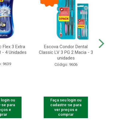
 Flex 3 Extra
Escova Condor Dental
CONDOR ES
 - 4 Unidades
Classic LV 3 PG 2 Macia - 3
LAVAR - 1
unidades
: 9639
Código
Código: 9606
 login ou
Faça seu login ou
Faça seu 
-se para
cadastre-se para
cadastre
eços e
ver preços e
ver pr
prar
comprar
comp