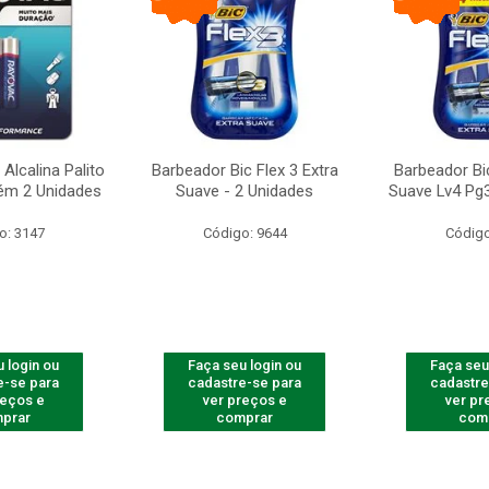
Alcalina Palito
Barbeador Bic Flex 3 Extra
Barbeador Bic
ém 2 Unidades
Suave - 2 Unidades
Suave Lv4 Pg3
o: 3147
Código: 9644
Código
 login ou
Faça seu login ou
Faça seu
e-se para
cadastre-se para
cadastre
reços e
ver preços e
ver pr
prar
comprar
com