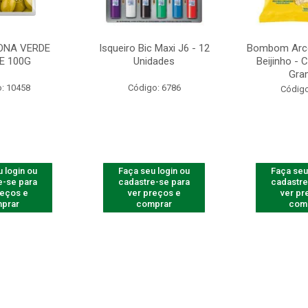
ONA VERDE
Isqueiro Bic Maxi J6 - 12
Bombom Arco
E 100G
Unidades
Beijinho -
Gra
: 10458
Código: 6786
Código
 login ou
Faça seu login ou
Faça seu
e-se para
cadastre-se para
cadastre
reços e
ver preços e
ver pr
prar
comprar
com