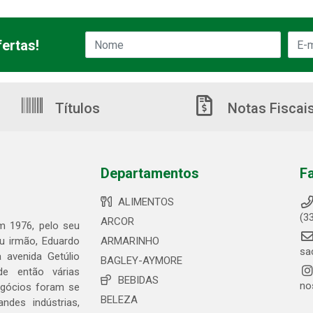
ertas!
Títulos
Notas Fiscai
Departamentos
F
ALIMENTOS
(3
ARCOR
em 1976, pelo seu
eu irmão, Eduardo
ARMARINHO
sa
 avenida Getúlio
BAGLEY-AYMORE
de então várias
BEBIDAS
no
egócios foram se
BELEZA
ndes indústrias,