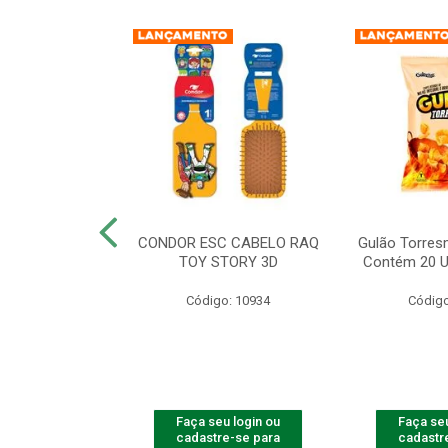
IAOW FRANGO
CONDOR ESC CABELO RAQ
Gulão Torres
ADES - 56G
TOY STORY 3D
Contém 20 U
o: 10940
Código: 10934
Código
u login ou
Faça seu login ou
Faça seu
e-se para
cadastre-se para
cadastr