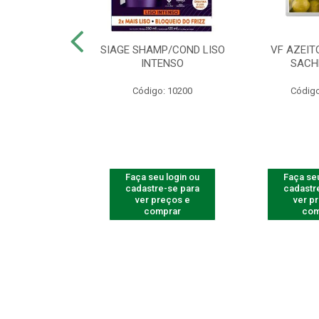
ac Amarelinha
SIAGE SHAMP/COND LISO
VF AZEIT
4 - Contém 4
INTENSO
SACH
dades
Código: 10200
Código
o: 4259
u login ou
Faça seu login ou
Faça seu
e-se para
cadastre-se para
cadastr
reços e
ver preços e
ver p
mprar
comprar
com