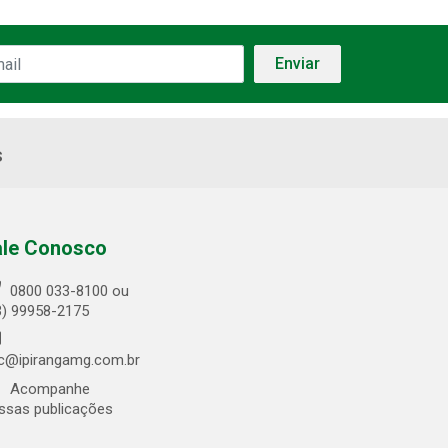
s
ale Conosco
0800 033-8100 ou
3) 99958-2175
c@ipirangamg.com.br
Acompanhe
ssas publicações