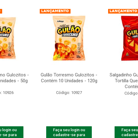
mo Gulozitos -
Gulão Torresmo Gulozitos -
Salgadinho Gu
nidades - 50g
Contém 10 Unidades - 120g
Tortilla Qu
Contém
: 10926
Código: 10927
Código
 login ou
Faça seu login ou
Faça seu
e-se para
cadastre-se para
cadastre