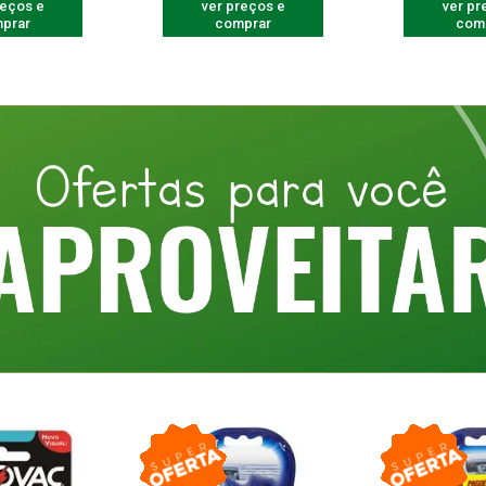
reços e
ver preços e
ver pr
prar
comprar
com