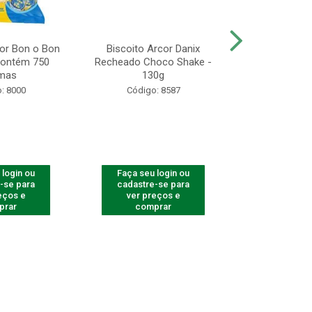
r Bon o Bon
Biscoito Arcor Danix
Gulão Assado 
 Contém 750
Recheado Choco Shake -
& Salsa - 
mas
130g
Unidades 
: 8000
Código: 8587
Código
 login ou
Faça seu login ou
Faça seu 
-se para
cadastre-se para
cadastre
eços e
ver preços e
ver pr
prar
comprar
comp