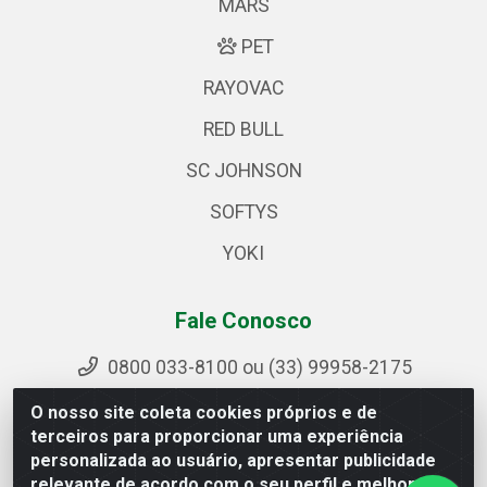
MARS
PET
RAYOVAC
RED BULL
SC JOHNSON
SOFTYS
YOKI
Fale Conosco
0800 033-8100 ou (33) 99958-2175
sac@ipirangamg.com.br
O nosso site coleta cookies próprios e de
Acompanhe nossas publicações
terceiros para proporcionar uma experiência
personalizada ao usuário, apresentar publicidade
relevante de acordo com o seu perfil e melhorar a