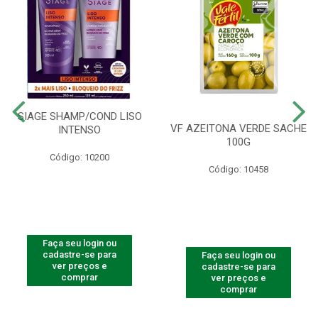
SIAGE SHAMP/COND LISO
VF AZEITONA VERDE SACHE
INTENSO
100G
Código: 10200
Código: 10458
Faça seu login ou
cadastre-se para
Faça seu login ou
ver preços e
cadastre-se para
comprar
ver preços e
comprar