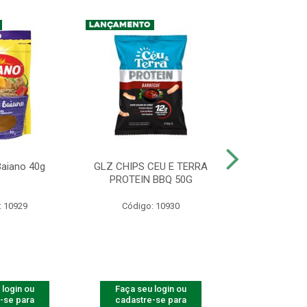
aiano 40g
GLZ CHIPS CEU E TERRA
GLZ CHIPS C
PROTEIN BBQ 50G
PROTEIN CAFE
: 10929
Código: 10930
Código:
 login ou
Faça seu login ou
Faça seu 
-se para
cadastre-se para
cadastre