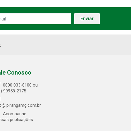
s
ale Conosco
0800 033-8100 ou
3) 99958-2175
c@ipirangamg.com.br
Acompanhe
ssas publicações