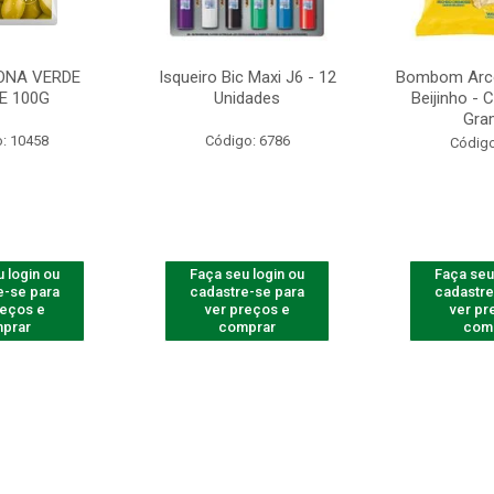
ONA VERDE
Isqueiro Bic Maxi J6 - 12
Bombom Arco
E 100G
Unidades
Beijinho -
Gra
: 10458
Código: 6786
Código
 login ou
Faça seu login ou
Faça seu
e-se para
cadastre-se para
cadastre
reços e
ver preços e
ver pr
prar
comprar
com