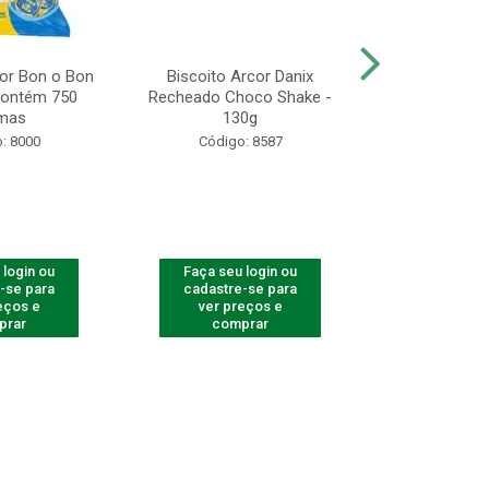
r Bon o Bon
Biscoito Arcor Danix
Gulão Assado 
 Contém 750
Recheado Choco Shake -
& Salsa - 
mas
130g
Unidades 
: 8000
Código: 8587
Código
 login ou
Faça seu login ou
Faça seu 
-se para
cadastre-se para
cadastre
eços e
ver preços e
ver pr
prar
comprar
comp