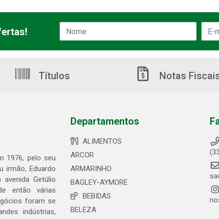
ertas!
Títulos
Notas Fiscai
Departamentos
F
ALIMENTOS
(3
ARCOR
em 1976, pelo seu
eu irmão, Eduardo
ARMARINHO
sa
 avenida Getúlio
BAGLEY-AYMORE
de então várias
BEBIDAS
no
egócios foram se
BELEZA
ndes indústrias,