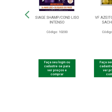
ac Amarelinha
SIAGE SHAMP/COND LISO
VF AZEIT
4 - Contém 4
INTENSO
SACH
dades
Código: 10200
Código
o: 4259
u login ou
Faça seu login ou
Faça seu
e-se para
cadastre-se para
cadastr
reços e
ver preços e
ver p
mprar
comprar
com