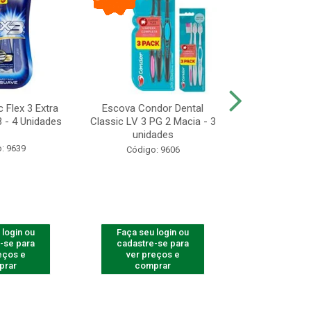
 Flex 3 Extra
Escova Condor Dental
CONDOR ES
 - 4 Unidades
Classic LV 3 PG 2 Macia - 3
LAVAR - 1
unidades
: 9639
Código
Código: 9606
 login ou
Faça seu login ou
Faça seu 
-se para
cadastre-se para
cadastre
eços e
ver preços e
ver pr
prar
comprar
comp