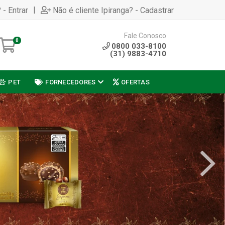
|
 - Entrar
Não é cliente Ipiranga? - Cadastrar
Fale Conosco
0
0800 033-8100
(31) 9883-4710
PET
FORNECEDORES
OFERTAS