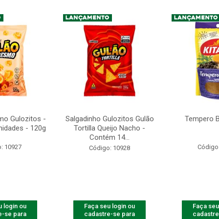
mo Gulozitos -
Salgadinho Gulozitos Gulão
Tempero B
idades - 120g
Tortilla Queijo Nacho -
Contém 14...
: 10927
Código
Código: 10928
 login ou
Faça seu login ou
Faça seu
e-se para
cadastre-se para
cadastre