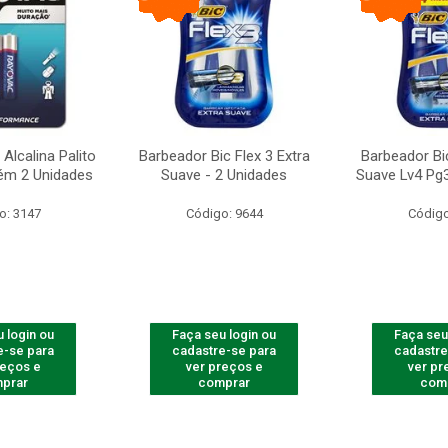
Alcalina Palito
Barbeador Bic Flex 3 Extra
Barbeador Bic
ém 2 Unidades
Suave - 2 Unidades
Suave Lv4 Pg3
o: 3147
Código: 9644
Código
 login ou
Faça seu login ou
Faça seu
e-se para
cadastre-se para
cadastre
reços e
ver preços e
ver pr
prar
comprar
com