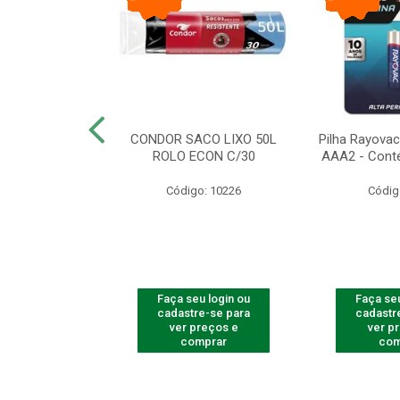
arbear Bic Flex
CONDOR SACO LIXO 50L
Pilha Rayovac 
- 1 Unidade
ROLO ECON C/30
AAA2 - Cont
o: 9237
Código: 10226
Códig
u login ou
Faça seu login ou
Faça seu
e-se para
cadastre-se para
cadastr
reços e
ver preços e
ver p
mprar
comprar
com