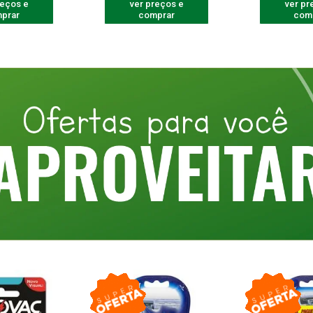
reços e
ver preços e
ver pr
prar
comprar
com