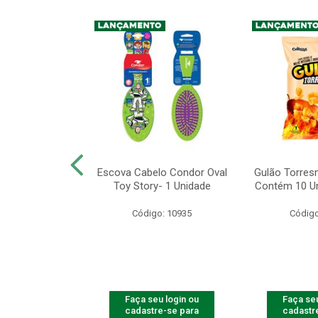
IAOW ATUM E
Escova Cabelo Condor Oval
Gulão Torres
4 UINDADES -
Toy Story- 1 Unidade
Contém 10 Un
56G
Código: 10935
Código
o: 10941
u login ou
Faça seu login ou
Faça seu
e-se para
cadastre-se para
cadastr