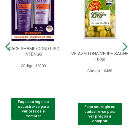
SIAGE SHAMP/COND LISO
VF AZEITONA VERDE SACHE
INTENSO
100G
Código: 10200
Código: 10458
Faça seu login ou
cadastre-se para
Faça seu login ou
ver preços e
cadastre-se para
comprar
ver preços e
comprar