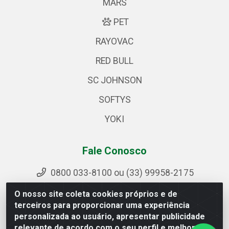
MARS
PET
RAYOVAC
RED BULL
SC JOHNSON
SOFTYS
YOKI
Fale Conosco
0800 033-8100 ou (33) 99958-2175
sac@ipirangamg.com.br
O nosso site coleta cookies próprios e de
Acompanhe nossas publicações
terceiros para proporcionar uma experiência
personalizada ao usuário, apresentar publicidade
relevante de acordo com o seu perfil e melhorar a