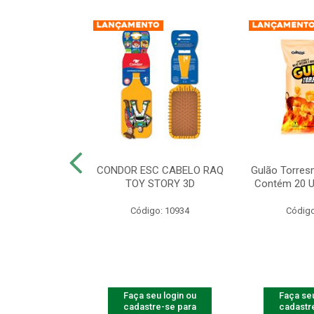
IAOW FRANGO
CONDOR ESC CABELO RAQ
Gulão Torres
ADES - 56G
TOY STORY 3D
Contém 20 U
o: 10940
Código: 10934
Código
u login ou
Faça seu login ou
Faça seu
e-se para
cadastre-se para
cadastr