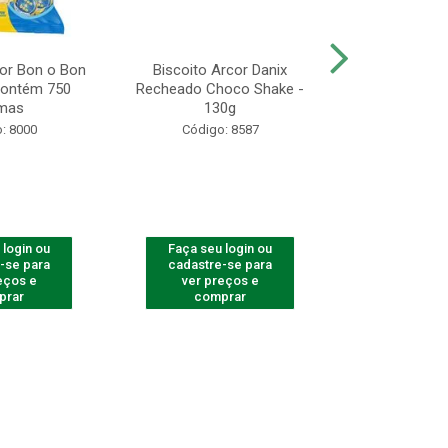
r Bon o Bon
Biscoito Arcor Danix
Gulão Assado 
 Contém 750
Recheado Choco Shake -
& Salsa - 
mas
130g
Unidades 
: 8000
Código: 8587
Código
 login ou
Faça seu login ou
Faça seu 
-se para
cadastre-se para
cadastre
eços e
ver preços e
ver pr
prar
comprar
comp