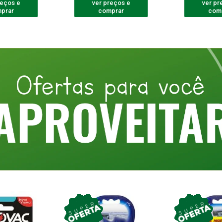
reços e
ver preços e
ver pr
prar
comprar
com