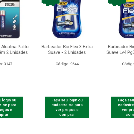
Alcalina Palito
Barbeador Bic Flex 3 Extra
Barbeador Bic
ém 2 Unidades
Suave - 2 Unidades
Suave Lv4 Pg3
o: 3147
Código: 9644
Código
 login ou
Faça seu login ou
Faça seu
e-se para
cadastre-se para
cadastre
reços e
ver preços e
ver pr
prar
comprar
com