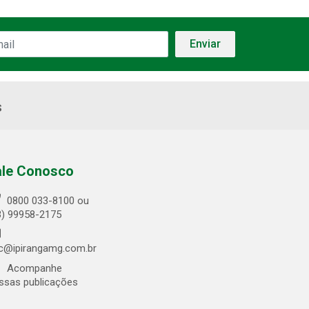
s
ale Conosco
0800 033-8100 ou
3) 99958-2175
c@ipirangamg.com.br
Acompanhe
ssas publicações