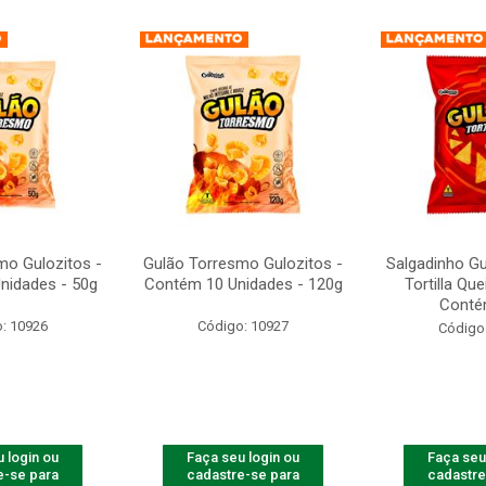
mo Gulozitos -
Gulão Torresmo Gulozitos -
Salgadinho Gu
nidades - 50g
Contém 10 Unidades - 120g
Tortilla Qu
Contém
: 10926
Código: 10927
Código
 login ou
Faça seu login ou
Faça seu
e-se para
cadastre-se para
cadastre