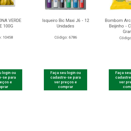
ONA VERDE
Isqueiro Bic Maxi J6 - 12
Bombom Arco
E 100G
Unidades
Beijinho -
Gra
: 10458
Código: 6786
Código
 login ou
Faça seu login ou
Faça seu
e-se para
cadastre-se para
cadastre
reços e
ver preços e
ver pr
prar
comprar
com