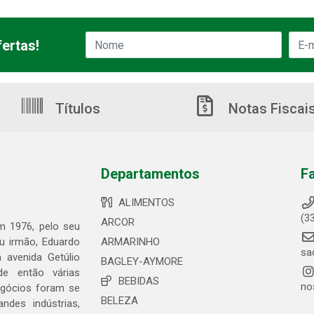
ertas!
Títulos
Notas Fiscai
Departamentos
F
ALIMENTOS
(3
ARCOR
em 1976, pelo seu
eu irmão, Eduardo
ARMARINHO
sa
 avenida Getúlio
BAGLEY-AYMORE
de então várias
BEBIDAS
no
egócios foram se
BELEZA
ndes indústrias,