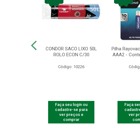
arbear Bic Flex
CONDOR SACO LIXO 50L
Pilha Rayovac 
- 1 Unidade
ROLO ECON C/30
AAA2 - Cont
o: 9237
Código: 10226
Códig
u login ou
Faça seu login ou
Faça seu
e-se para
cadastre-se para
cadastr
reços e
ver preços e
ver p
mprar
comprar
com