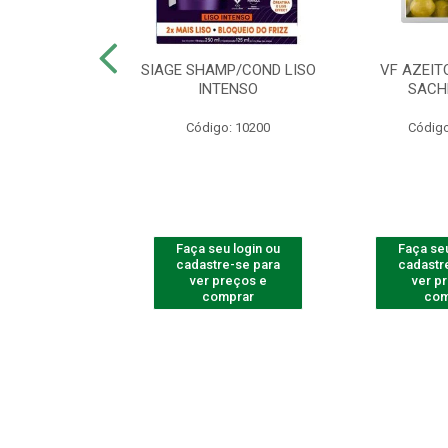
ac Amarelinha
SIAGE SHAMP/COND LISO
VF AZEIT
4 - Contém 4
INTENSO
SACH
dades
Código: 10200
Código
o: 4259
u login ou
Faça seu login ou
Faça seu
e-se para
cadastre-se para
cadastr
reços e
ver preços e
ver p
mprar
comprar
com