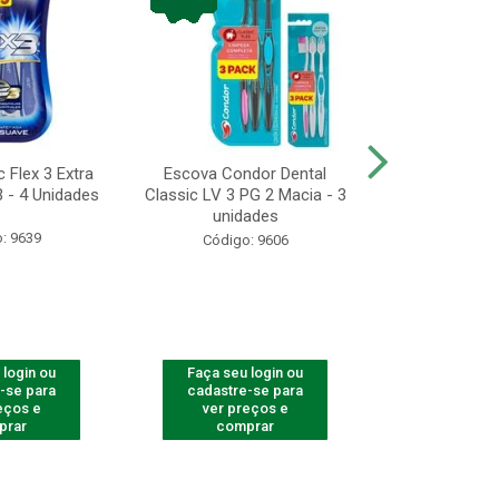
 Flex 3 Extra
Escova Condor Dental
CONDOR ES
 - 4 Unidades
Classic LV 3 PG 2 Macia - 3
LAVAR - 1
unidades
: 9639
Código
Código: 9606
 login ou
Faça seu login ou
Faça seu 
-se para
cadastre-se para
cadastre
eços e
ver preços e
ver pr
prar
comprar
comp