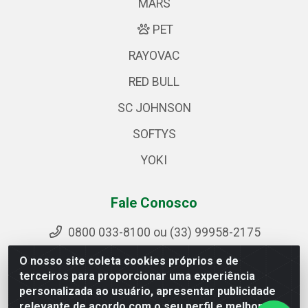
MARS
PET
RAYOVAC
RED BULL
SC JOHNSON
SOFTYS
YOKI
Fale Conosco
0800 033-8100 ou (33) 99958-2175
sac@ipirangamg.com.br
O nosso site coleta cookies próprios e de
Acompanhe nossas publicações
terceiros para proporcionar uma experiência
personalizada ao usuário, apresentar publicidade
relevante de acordo com o seu perfil e melhorar a