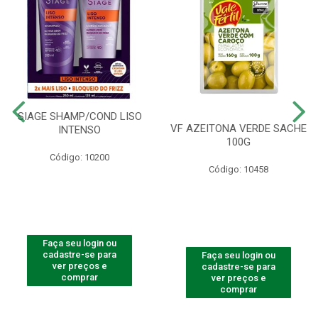
SIAGE SHAMP/COND LISO
VF AZEITONA VERDE SACHE
INTENSO
100G
Código: 10200
Código: 10458
Faça seu login ou
cadastre-se para
Faça seu login ou
ver preços e
cadastre-se para
comprar
ver preços e
comprar