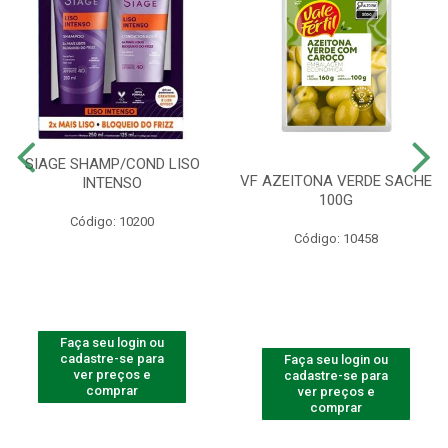
SIAGE SHAMP/COND LISO
VF AZEITONA VERDE SACHE
INTENSO
100G
Código: 10200
Código: 10458
Faça seu login ou
cadastre-se para
Faça seu login ou
ver preços e
cadastre-se para
comprar
ver preços e
comprar