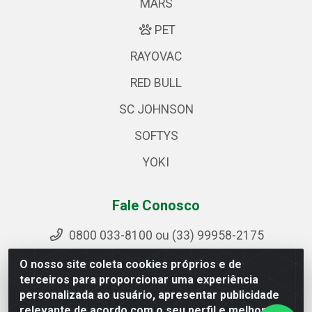
MARS
PET
RAYOVAC
RED BULL
SC JOHNSON
SOFTYS
YOKI
Fale Conosco
0800 033-8100 ou (33) 99958-2175
sac@ipirangamg.com.br
O nosso site coleta cookies próprios e de
Acompanhe nossas publicações
terceiros para proporcionar uma experiência
personalizada ao usuário, apresentar publicidade
relevante de acordo com o seu perfil e melhorar a