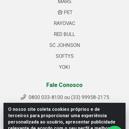
MARS
PET
RAYOVAC
RED BULL
SC JOHNSON
SOFTYS
YOKI
Fale Conosco
0800 033-8100 ou (33) 99958-2175
sac@ipirangamg.com.br
O nosso site coleta cookies próprios e de
Acompanhe nossas publicações
terceiros para proporcionar uma experiência
personalizada ao usuário, apresentar publicidade
relevante de acordo com o seu perfil e melhorar a