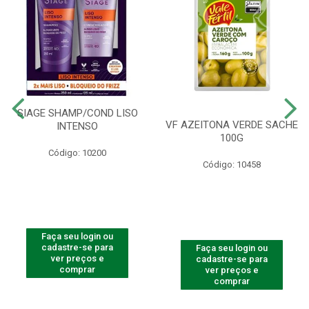
SIAGE SHAMP/COND LISO
VF AZEITONA VERDE SACHE
INTENSO
100G
Código: 10200
Código: 10458
Faça seu login ou
cadastre-se para
Faça seu login ou
ver preços e
cadastre-se para
comprar
ver preços e
comprar