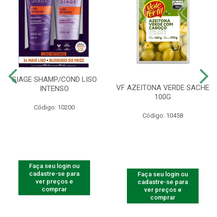
SIAGE SHAMP/COND LISO
VF AZEITONA VERDE SACHE
INTENSO
100G
Código: 10200
Código: 10458
Faça seu login ou
cadastre-se para
Faça seu login ou
ver preços e
cadastre-se para
comprar
ver preços e
comprar