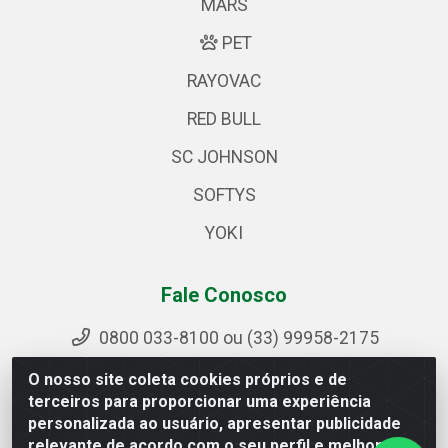
MARS
PET
RAYOVAC
RED BULL
SC JOHNSON
SOFTYS
YOKI
Fale Conosco
0800 033-8100 ou (33) 99958-2175
sac@ipirangamg.com.br
O nosso site coleta cookies próprios e de
Acompanhe nossas publicações
terceiros para proporcionar uma experiência
personalizada ao usuário, apresentar publicidade
relevante de acordo com o seu perfil e melhorar a