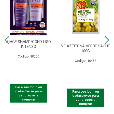
SIAGE SHAMP/COND LISO
VF AZEITONA VERDE SACHE
INTENSO
100G
Código: 10200
Código: 10458
Faça seu login ou
cadastre-se para
Faça seu login ou
ver preços e
cadastre-se para
comprar
ver preços e
comprar