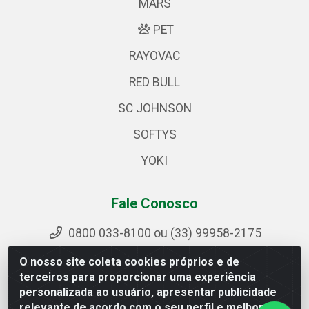
MARS
PET
RAYOVAC
RED BULL
SC JOHNSON
SOFTYS
YOKI
Fale Conosco
0800 033-8100 ou (33) 99958-2175
sac@ipirangamg.com.br
O nosso site coleta cookies próprios e de
Acompanhe nossas publicações
terceiros para proporcionar uma experiência
personalizada ao usuário, apresentar publicidade
relevante de acordo com o seu perfil e melhorar a