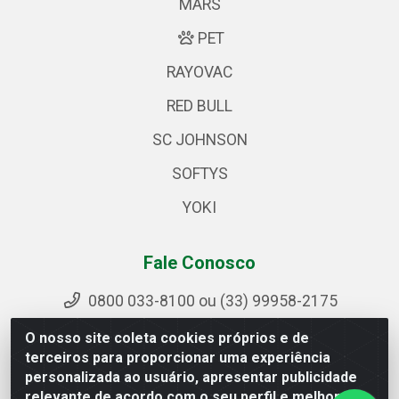
MARS
PET
RAYOVAC
RED BULL
SC JOHNSON
SOFTYS
YOKI
Fale Conosco
0800 033-8100 ou (33) 99958-2175
sac@ipirangamg.com.br
O nosso site coleta cookies próprios e de
Acompanhe nossas publicações
terceiros para proporcionar uma experiência
personalizada ao usuário, apresentar publicidade
relevante de acordo com o seu perfil e melhorar a