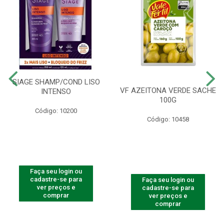
SIAGE SHAMP/COND LISO
VF AZEITONA VERDE SACHE
INTENSO
100G
Código: 10200
Código: 10458
Faça seu login ou
cadastre-se para
Faça seu login ou
ver preços e
cadastre-se para
comprar
ver preços e
comprar