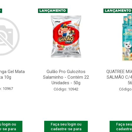
nga Gel Mata
Gulão Pro Gulozitos
QUATREE MI
ta 10g
Salaminho - Contém 22
SALMÃO C/4
Unidades - 50g
5
: 10967
Código: 10942
Código
 login ou
Faça seu login ou
Faça seu
e-se para
cadastre-se para
cadastre