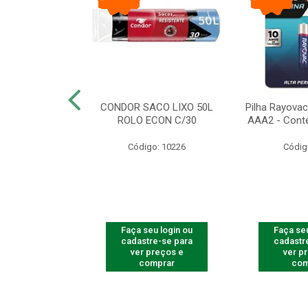
arbear Bic Flex
CONDOR SACO LIXO 50L
Pilha Rayovac 
- 1 Unidade
ROLO ECON C/30
AAA2 - Cont
o: 9237
Código: 10226
Códig
u login ou
Faça seu login ou
Faça seu
e-se para
cadastre-se para
cadastr
reços e
ver preços e
ver p
mprar
comprar
com