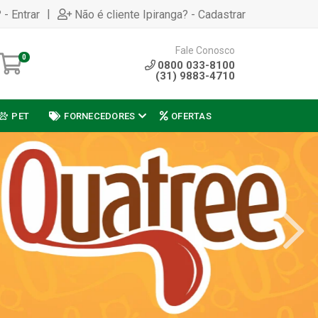
|
 - Entrar
Não é cliente Ipiranga? - Cadastrar
Fale Conosco
0
0800 033-8100
(31) 9883-4710
PET
FORNECEDORES
OFERTAS