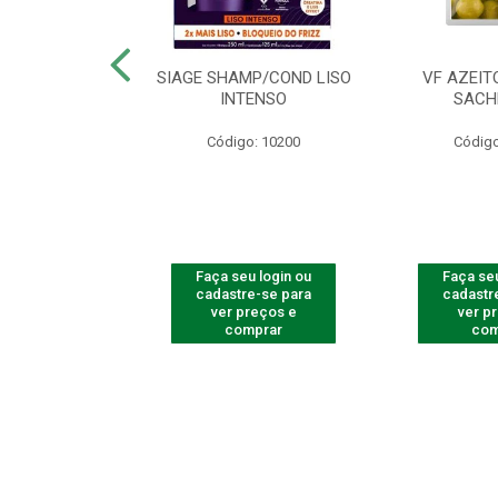
ac Amarelinha
SIAGE SHAMP/COND LISO
VF AZEIT
4 - Contém 4
INTENSO
SACH
dades
Código: 10200
Código
o: 4259
u login ou
Faça seu login ou
Faça seu
e-se para
cadastre-se para
cadastr
reços e
ver preços e
ver p
mprar
comprar
com