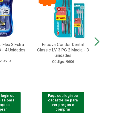
 Flex 3 Extra
Escova Condor Dental
CONDOR ES
 - 4 Unidades
Classic LV 3 PG 2 Macia - 3
LAVAR - 1
unidades
: 9639
Código
Código: 9606
 login ou
Faça seu login ou
Faça seu 
-se para
cadastre-se para
cadastre
eços e
ver preços e
ver pr
prar
comprar
comp