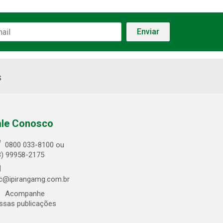
s
ale Conosco
0800 033-8100 ou
3) 99958-2175
c@ipirangamg.com.br
Acompanhe
ssas publicações