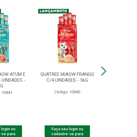
AOW ATUM E
QUATREE MIAOW FRANGO
QUATREE MIA
 UINDADES -
C/4 UINDADES - 56G
UINDADE
6G
Código: 10940
Código:
: 10941
 login ou
Faça seu login ou
Faça seu 
-se para
cadastre-se para
cadastre