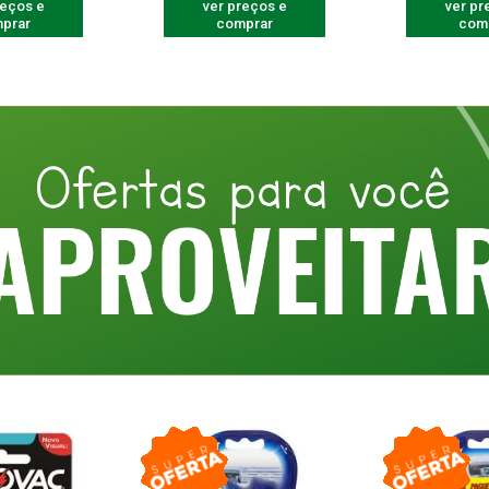
reços e
ver preços e
ver pr
prar
comprar
com