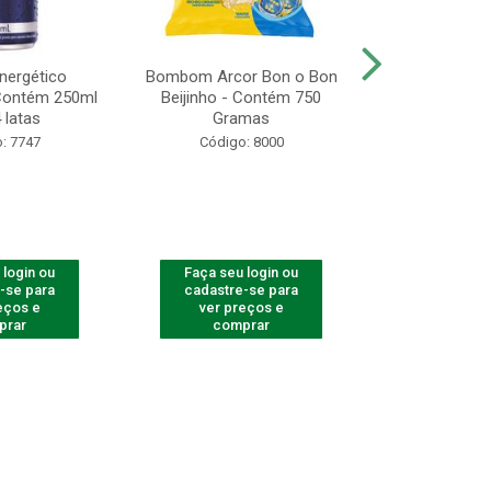
Energético
Bombom Arcor Bon o Bon
Biscoito A
 Contém 250ml
Beijinho - Contém 750
Recheado Ch
 latas
Gramas
13
: 7747
Código: 8000
Código
 login ou
Faça seu login ou
Faça seu 
-se para
cadastre-se para
cadastre
eços e
ver preços e
ver pr
prar
comprar
comp