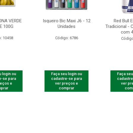
ONA VERDE
Isqueiro Bic Maxi J6 - 12
Red Bull 
E 100G
Unidades
Tradicional -
com 4
: 10458
Código: 6786
Código
 login ou
Faça seu login ou
Faça seu
e-se para
cadastre-se para
cadastre
reços e
ver preços e
ver pr
prar
comprar
com