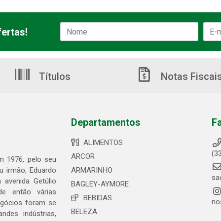
ertas!
Títulos
Notas Fiscai
Departamentos
F
ALIMENTOS
(3
ARCOR
em 1976, pelo seu
eu irmão, Eduardo
ARMARINHO
sa
 avenida Getúlio
BAGLEY-AYMORE
de então várias
BEBIDAS
no
egócios foram se
BELEZA
ndes indústrias,