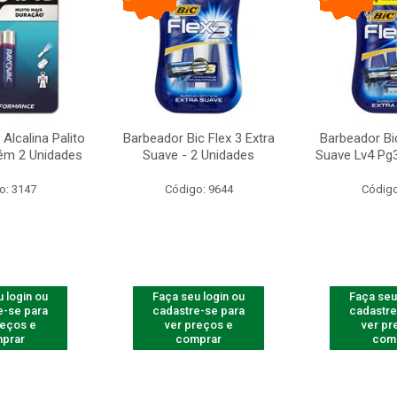
Alcalina Palito
Barbeador Bic Flex 3 Extra
Barbeador Bic
ém 2 Unidades
Suave - 2 Unidades
Suave Lv4 Pg3
o: 3147
Código: 9644
Código
 login ou
Faça seu login ou
Faça seu
e-se para
cadastre-se para
cadastre
reços e
ver preços e
ver pr
prar
comprar
com