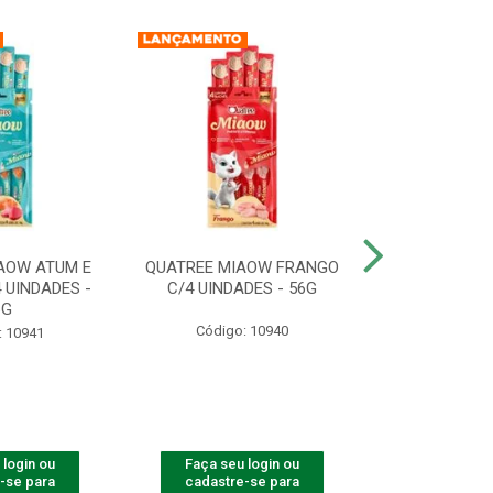
AOW ATUM E
QUATREE MIAOW FRANGO
QUATREE MIA
 UINDADES -
C/4 UINDADES - 56G
UINDADE
6G
Código: 10940
Código:
: 10941
 login ou
Faça seu login ou
Faça seu 
-se para
cadastre-se para
cadastre