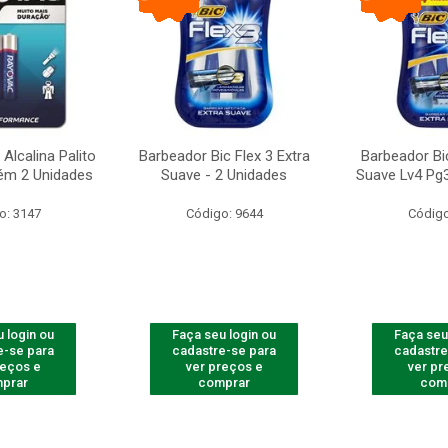
Alcalina Palito
Barbeador Bic Flex 3 Extra
Barbeador Bic
ém 2 Unidades
Suave - 2 Unidades
Suave Lv4 Pg3
o: 3147
Código: 9644
Código
 login ou
Faça seu login ou
Faça seu
e-se para
cadastre-se para
cadastre
reços e
ver preços e
ver pr
prar
comprar
com