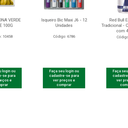
ONA VERDE
Isqueiro Bic Maxi J6 - 12
Red Bull 
E 100G
Unidades
Tradicional -
com 4
: 10458
Código: 6786
Código
 login ou
Faça seu login ou
Faça seu
e-se para
cadastre-se para
cadastre
reços e
ver preços e
ver pr
prar
comprar
com