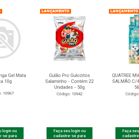
nga Gel Mata
Gulão Pro Gulozitos
QUATREE MI
ta 10g
Salaminho - Contém 22
SALMÃO C/4
Unidades - 50g
5
: 10967
Código: 10942
Código
 login ou
Faça seu login ou
Faça seu
e-se para
cadastre-se para
cadastre