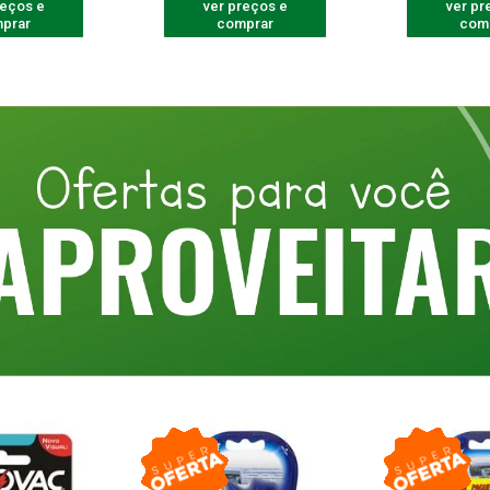
reços e
ver preços e
ver pr
prar
comprar
com