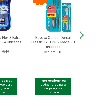
 Flex 3 Extra
Escova Condor Dental
CONDOR ES
 - 4 Unidades
Classic LV 3 PG 2 Macia - 3
LAVAR - 1
unidades
: 9639
Código
Código: 9606
 login ou
Faça seu login ou
Faça seu 
-se para
cadastre-se para
cadastre
eços e
ver preços e
ver pr
prar
comprar
comp