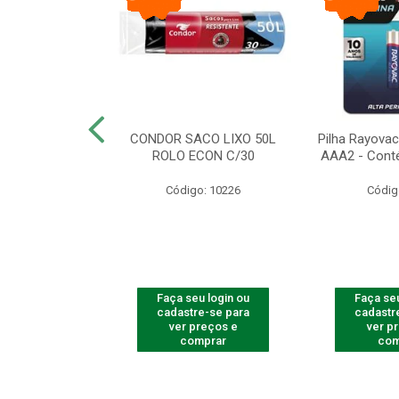
arbear Bic Flex
CONDOR SACO LIXO 50L
Pilha Rayovac 
- 1 Unidade
ROLO ECON C/30
AAA2 - Cont
o: 9237
Código: 10226
Códig
u login ou
Faça seu login ou
Faça seu
e-se para
cadastre-se para
cadastr
reços e
ver preços e
ver p
mprar
comprar
com