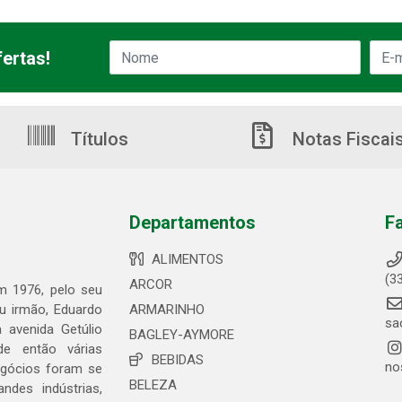
ertas!
Títulos
Notas Fiscai
Departamentos
F
ALIMENTOS
(3
ARCOR
em 1976, pelo seu
eu irmão, Eduardo
ARMARINHO
sa
 avenida Getúlio
BAGLEY-AYMORE
de então várias
BEBIDAS
no
egócios foram se
BELEZA
ndes indústrias,