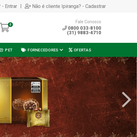
|
 - Entrar
Não é cliente Ipiranga? - Cadastrar
Fale Conosco
0
0800 033-8100
(31) 9883-4710
PET
FORNECEDORES
OFERTAS