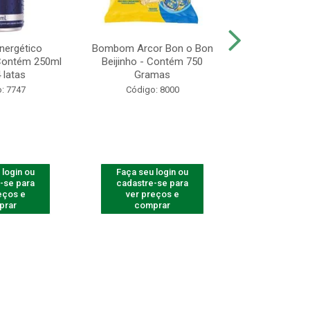
Energético
Bombom Arcor Bon o Bon
Biscoito A
 Contém 250ml
Beijinho - Contém 750
Recheado Ch
 latas
Gramas
13
: 7747
Código: 8000
Código
 login ou
Faça seu login ou
Faça seu 
-se para
cadastre-se para
cadastre
eços e
ver preços e
ver pr
prar
comprar
comp