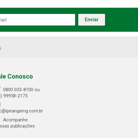
s
ale Conosco
0800 033-8100 ou
3) 99958-2175
c@ipirangamg.com.br
Acompanhe
ssas publicações