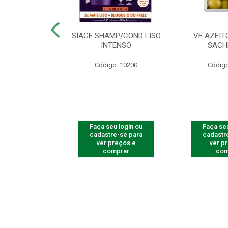
ac Amarelinha
SIAGE SHAMP/COND LISO
VF AZEIT
4 - Contém 4
INTENSO
SACH
dades
Código: 10200
Código
o: 4259
u login ou
Faça seu login ou
Faça seu
e-se para
cadastre-se para
cadastr
reços e
ver preços e
ver p
mprar
comprar
com