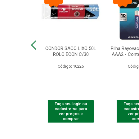
arbear Bic Flex
CONDOR SACO LIXO 50L
Pilha Rayovac 
- 1 Unidade
ROLO ECON C/30
AAA2 - Cont
o: 9237
Código: 10226
Códig
u login ou
Faça seu login ou
Faça seu
e-se para
cadastre-se para
cadastr
reços e
ver preços e
ver p
mprar
comprar
com