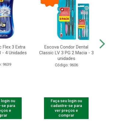
 Flex 3 Extra
Escova Condor Dental
CONDOR ES
 - 4 Unidades
Classic LV 3 PG 2 Macia - 3
LAVAR - 1
unidades
: 9639
Código
Código: 9606
 login ou
Faça seu login ou
Faça seu 
-se para
cadastre-se para
cadastre
eços e
ver preços e
ver pr
prar
comprar
comp