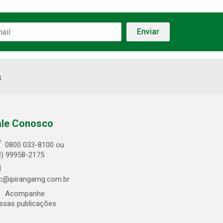
s
ale Conosco
0800 033-8100 ou
3) 99958-2175
c@ipirangamg.com.br
Acompanhe
ssas publicações