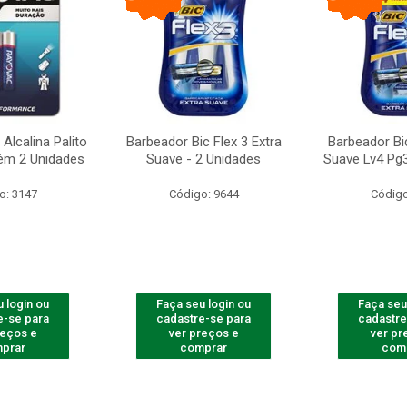
Alcalina Palito
Barbeador Bic Flex 3 Extra
Barbeador Bic
ém 2 Unidades
Suave - 2 Unidades
Suave Lv4 Pg3
o: 3147
Código: 9644
Código
 login ou
Faça seu login ou
Faça seu
e-se para
cadastre-se para
cadastre
reços e
ver preços e
ver pr
prar
comprar
com