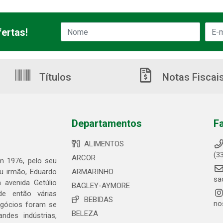
ertas!
Títulos
Notas Fiscai
Departamentos
F
ALIMENTOS
(3
ARCOR
em 1976, pelo seu
eu irmão, Eduardo
ARMARINHO
sa
 avenida Getúlio
BAGLEY-AYMORE
de então várias
BEBIDAS
no
egócios foram se
BELEZA
ndes indústrias,