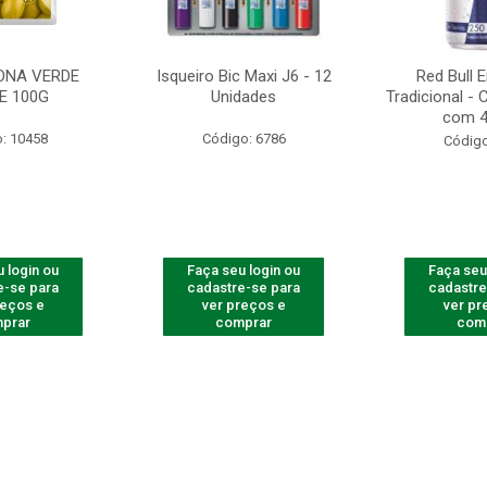
ONA VERDE
Isqueiro Bic Maxi J6 - 12
Red Bull 
E 100G
Unidades
Tradicional -
com 4
: 10458
Código: 6786
Código
 login ou
Faça seu login ou
Faça seu
e-se para
cadastre-se para
cadastre
reços e
ver preços e
ver pr
prar
comprar
com