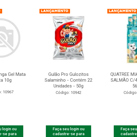
nga Gel Mata
Gulão Pro Gulozitos
QUATREE MI
ta 10g
Salaminho - Contém 22
SALMÃO C/4
Unidades - 50g
5
: 10967
Código: 10942
Código
 login ou
Faça seu login ou
Faça seu
e-se para
cadastre-se para
cadastre