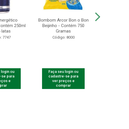
Energético
Bombom Arcor Bon o Bon
Biscoito A
 Contém 250ml
Beijinho - Contém 750
Recheado Ch
 latas
Gramas
13
: 7747
Código: 8000
Código
 login ou
Faça seu login ou
Faça seu 
-se para
cadastre-se para
cadastre
eços e
ver preços e
ver pr
prar
comprar
comp