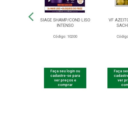
ac Amarelinha
SIAGE SHAMP/COND LISO
VF AZEIT
4 - Contém 4
INTENSO
SACH
dades
Código: 10200
Código
o: 4259
u login ou
Faça seu login ou
Faça seu
e-se para
cadastre-se para
cadastr
reços e
ver preços e
ver p
mprar
comprar
com