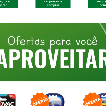
reços e
ver preços e
ver pr
prar
comprar
com