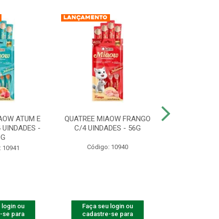
AOW ATUM E
QUATREE MIAOW FRANGO
QUATREE MIA
 UINDADES -
C/4 UINDADES - 56G
UINDADE
6G
Código: 10940
Código:
: 10941
 login ou
Faça seu login ou
Faça seu 
-se para
cadastre-se para
cadastre