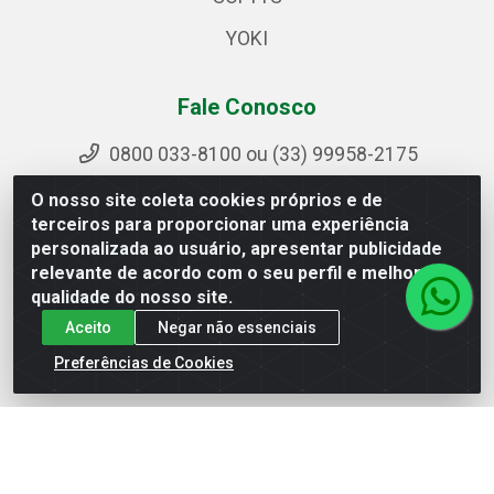
YOKI
Fale Conosco
0800 033-8100 ou (33) 99958-2175
sac@ipirangamg.com.br
O nosso site coleta cookies próprios e de
Acompanhe nossas publicações
terceiros para proporcionar uma experiência
personalizada ao usuário, apresentar publicidade
relevante de acordo com o seu perfil e melhorar a
qualidade do nosso site.
Ipiranga Distribuição LTDA - Avenida Doutor Jorge
Aceito
Negar não essenciais
Hannas, 101 - Ponte da Aldeia - Manhuaçu / MG - CEP
36906-440 - CNPJ 25.310.749/0001-66
Preferências de Cookies