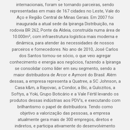
internacionais, foram se tornando parceiras, sendo
representadas em mais de 167 cidades no Leste, Vale do
Aço e Região Central de Minas Gerais. Em 2007 foi
inaugurada a atual sede da Ipiranga Distribuição, na
rodovia BR 262, Ponte da Aldeia, construída numa área de
10.000m², com infraestrutura logística mais moderna e
dinâmica, para atender às necessidades de nossos
parceiros e fornecedores. No ano de 2010, José Carlos
dos Santos tornou-se sócio, o que veio agregar
conhecimento e energia aos negócios, fazendo a Ipiranga
se consolidar como líder em seu segmento, sendo a
maior distribuidora de Arcor e Aymoré do Brasil. Além
dessas, a empresa representa a Quatree, a SC Johnson, a
Casa k&m, a Rayovac, a Condor, a Bic, a Gulozitos, a
Softys, a Yoki, Grupo Boticário e a Vale Fértil levando os
produtos dessas indústrias aos PDV’s, e executando com
brilhantismo o papel de distribuidora. Tendo como
objetivo a valorização das pessoas, a empresa
atualmente gera mais de 300 empregos, diretos e
indiretos, e participa ativamente do desenvolvimento