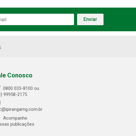
s
ale Conosco
0800 033-8100 ou
3) 99958-2175
c@ipirangamg.com.br
Acompanhe
ssas publicações