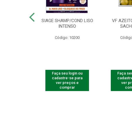
ac Amarelinha
SIAGE SHAMP/COND LISO
VF AZEIT
4 - Contém 4
INTENSO
SACH
dades
Código: 10200
Código
o: 4259
u login ou
Faça seu login ou
Faça seu
e-se para
cadastre-se para
cadastr
reços e
ver preços e
ver p
mprar
comprar
com