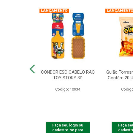
IAOW FRANGO
CONDOR ESC CABELO RAQ
Gulão Torres
ADES - 56G
TOY STORY 3D
Contém 20 U
o: 10940
Código: 10934
Código
u login ou
Faça seu login ou
Faça seu
e-se para
cadastre-se para
cadastr