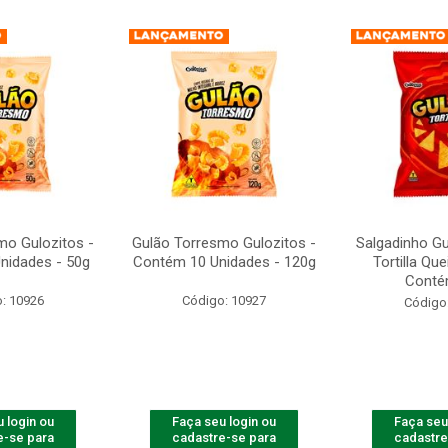
mo Gulozitos -
Gulão Torresmo Gulozitos -
Salgadinho Gu
nidades - 50g
Contém 10 Unidades - 120g
Tortilla Qu
Contém
: 10926
Código: 10927
Código
 login ou
Faça seu login ou
Faça seu
e-se para
cadastre-se para
cadastre