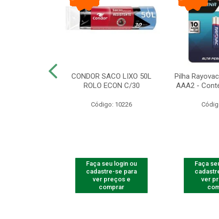
arbear Bic Flex
CONDOR SACO LIXO 50L
Pilha Rayovac 
- 1 Unidade
ROLO ECON C/30
AAA2 - Cont
o: 9237
Código: 10226
Códig
u login ou
Faça seu login ou
Faça seu
e-se para
cadastre-se para
cadastr
reços e
ver preços e
ver p
mprar
comprar
com