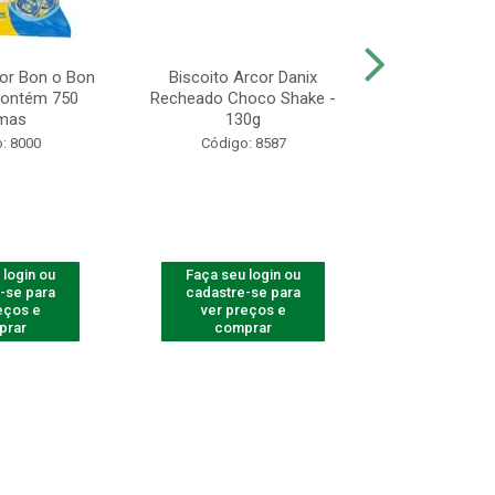
r Bon o Bon
Biscoito Arcor Danix
Gulão Assado 
 Contém 750
Recheado Choco Shake -
& Salsa - 
mas
130g
Unidades 
: 8000
Código: 8587
Código
 login ou
Faça seu login ou
Faça seu 
-se para
cadastre-se para
cadastre
eços e
ver preços e
ver pr
prar
comprar
comp