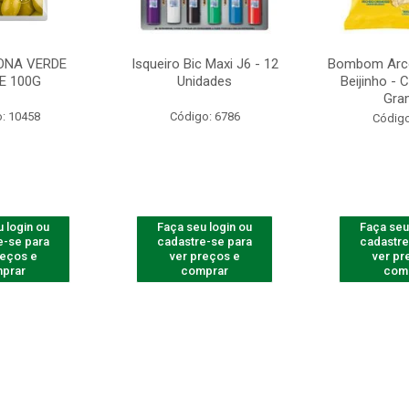
ONA VERDE
Isqueiro Bic Maxi J6 - 12
Bombom Arco
E 100G
Unidades
Beijinho -
Gra
: 10458
Código: 6786
Código
 login ou
Faça seu login ou
Faça seu
e-se para
cadastre-se para
cadastre
reços e
ver preços e
ver pr
prar
comprar
com