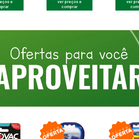
reços e
ver preços e
ver pr
prar
comprar
com