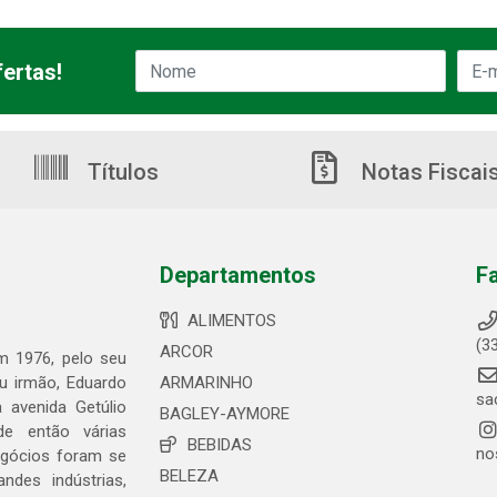
ertas!
Títulos
Notas Fiscai
Departamentos
F
ALIMENTOS
(3
ARCOR
em 1976, pelo seu
eu irmão, Eduardo
ARMARINHO
sa
 avenida Getúlio
BAGLEY-AYMORE
de então várias
BEBIDAS
no
egócios foram se
BELEZA
ndes indústrias,