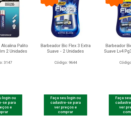
Alcalina Palito
Barbeador Bic Flex 3 Extra
Barbeador Bic
ém 2 Unidades
Suave - 2 Unidades
Suave Lv4 Pg3
o: 3147
Código: 9644
Código
 login ou
Faça seu login ou
Faça seu
e-se para
cadastre-se para
cadastre
reços e
ver preços e
ver pr
prar
comprar
com