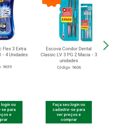
 Flex 3 Extra
Escova Condor Dental
CONDOR ES
 - 4 Unidades
Classic LV 3 PG 2 Macia - 3
LAVAR - 1
unidades
: 9639
Código
Código: 9606
 login ou
Faça seu login ou
Faça seu 
-se para
cadastre-se para
cadastre
eços e
ver preços e
ver pr
prar
comprar
comp