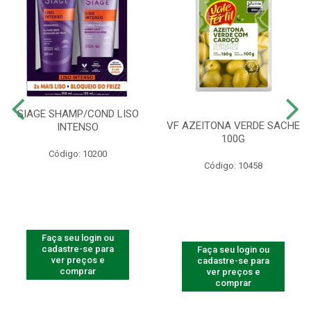
SIAGE SHAMP/COND LISO
VF AZEITONA VERDE SACHE
INTENSO
100G
Código: 10200
Código: 10458
Faça seu login ou
cadastre-se para
Faça seu login ou
ver preços e
cadastre-se para
comprar
ver preços e
comprar