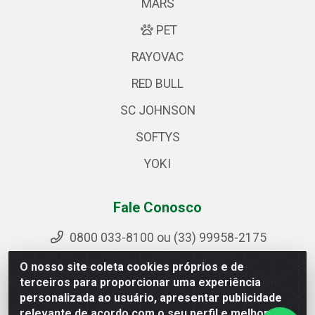
MARS
PET
RAYOVAC
RED BULL
SC JOHNSON
SOFTYS
YOKI
Fale Conosco
0800 033-8100 ou (33) 99958-2175
sac@ipirangamg.com.br
O nosso site coleta cookies próprios e de
Acompanhe nossas publicações
terceiros para proporcionar uma experiência
personalizada ao usuário, apresentar publicidade
relevante de acordo com o seu perfil e melhorar a