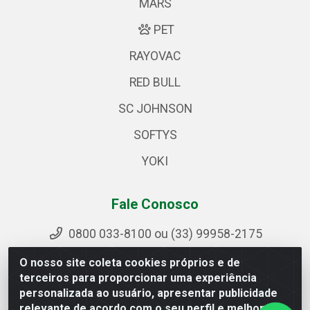
MARS
PET
RAYOVAC
RED BULL
SC JOHNSON
SOFTYS
YOKI
Fale Conosco
0800 033-8100 ou (33) 99958-2175
sac@ipirangamg.com.br
O nosso site coleta cookies próprios e de
Acompanhe nossas publicações
terceiros para proporcionar uma experiência
personalizada ao usuário, apresentar publicidade
relevante de acordo com o seu perfil e melhorar a