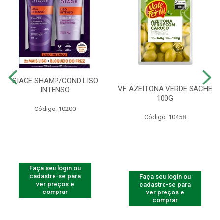
SIAGE SHAMP/COND LISO
VF AZEITONA VERDE SACHE
INTENSO
100G
Código: 10200
Código: 10458
Faça seu login ou
cadastre-se para
Faça seu login ou
ver preços e
cadastre-se para
comprar
ver preços e
comprar