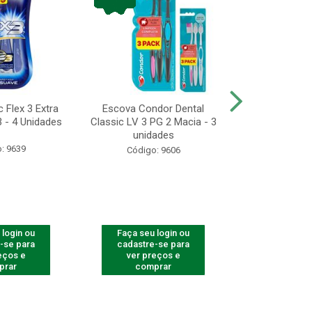
 Flex 3 Extra
Escova Condor Dental
CONDOR ES
 - 4 Unidades
Classic LV 3 PG 2 Macia - 3
LAVAR - 1
unidades
: 9639
Código
Código: 9606
 login ou
Faça seu login ou
Faça seu 
-se para
cadastre-se para
cadastre
eços e
ver preços e
ver pr
prar
comprar
comp