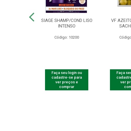
ac Amarelinha
SIAGE SHAMP/COND LISO
VF AZEIT
4 - Contém 4
INTENSO
SACH
dades
Código: 10200
Código
o: 4259
u login ou
Faça seu login ou
Faça seu
e-se para
cadastre-se para
cadastr
reços e
ver preços e
ver p
mprar
comprar
com