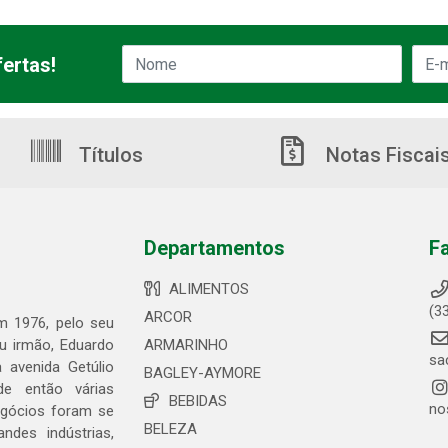
ertas!
Títulos
Notas Fiscai
Departamentos
F
ALIMENTOS
(3
ARCOR
em 1976, pelo seu
eu irmão, Eduardo
ARMARINHO
sa
 avenida Getúlio
BAGLEY-AYMORE
de então várias
BEBIDAS
no
egócios foram se
BELEZA
ndes indústrias,