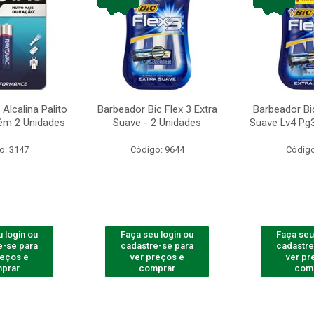
Alcalina Palito
Barbeador Bic Flex 3 Extra
Barbeador Bic
ém 2 Unidades
Suave - 2 Unidades
Suave Lv4 Pg3
o: 3147
Código: 9644
Código
 login ou
Faça seu login ou
Faça seu
e-se para
cadastre-se para
cadastre
reços e
ver preços e
ver pr
prar
comprar
com