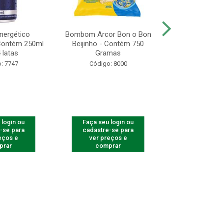
Energético
Bombom Arcor Bon o Bon
Biscoito A
 Contém 250ml
Beijinho - Contém 750
Recheado Ch
 latas
Gramas
13
: 7747
Código: 8000
Código
 login ou
Faça seu login ou
Faça seu 
-se para
cadastre-se para
cadastre
eços e
ver preços e
ver pr
prar
comprar
comp