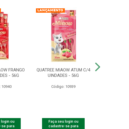
AOW FRANGO
QUATREE MIAOW ATUM C/4
QUATREE MI
DES - 56G
UINDADES - 56G
C/4 UINDA
: 10940
Código: 10939
Código:
 login ou
Faça seu login ou
Faça seu 
-se para
cadastre-se para
cadastre