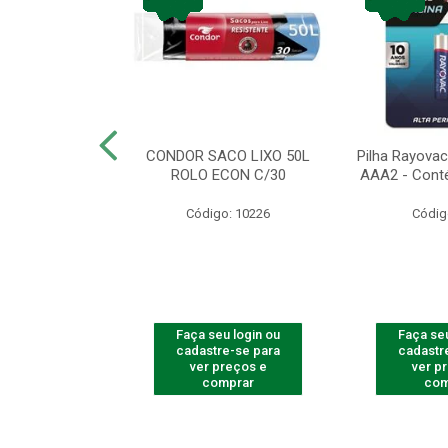
arbear Bic Flex
CONDOR SACO LIXO 50L
Pilha Rayovac 
- 1 Unidade
ROLO ECON C/30
AAA2 - Cont
o: 9237
Código: 10226
Códig
u login ou
Faça seu login ou
Faça seu
e-se para
cadastre-se para
cadastr
reços e
ver preços e
ver p
mprar
comprar
com