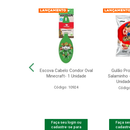
PONJA BANHO
Escova Cabelo Condor Oval
Gulão Pro
ECRAFT
Minecraft- 1 Unidade
Salaminho 
Unidad
o: 10925
Código: 10924
Código
u login ou
Faça seu login ou
Faça seu
e-se para
cadastre-se para
cadastr