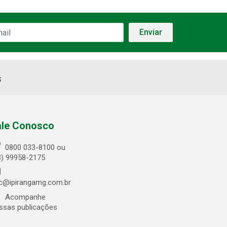
s
ale Conosco
0800 033-8100 ou
3) 99958-2175
c@ipirangamg.com.br
Acompanhe
ssas publicações