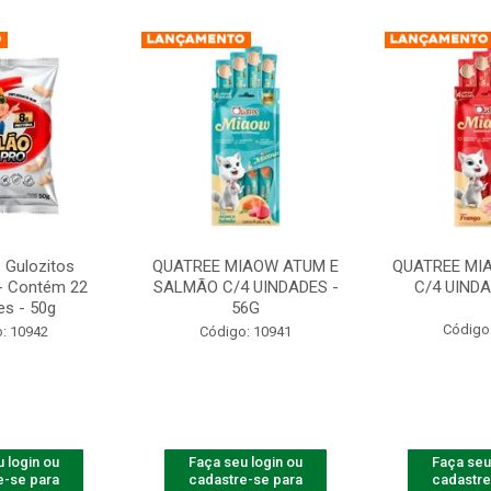
 Gulozitos
QUATREE MIAOW ATUM E
QUATREE MI
- Contém 22
SALMÃO C/4 UINDADES -
C/4 UINDA
es - 50g
56G
Código
: 10942
Código: 10941
 login ou
Faça seu login ou
Faça seu
e-se para
cadastre-se para
cadastre