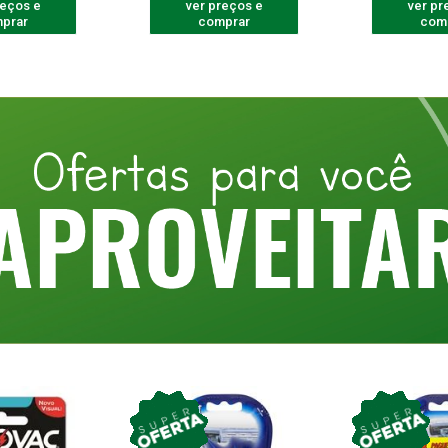
reços e
ver preços e
ver pr
prar
comprar
com