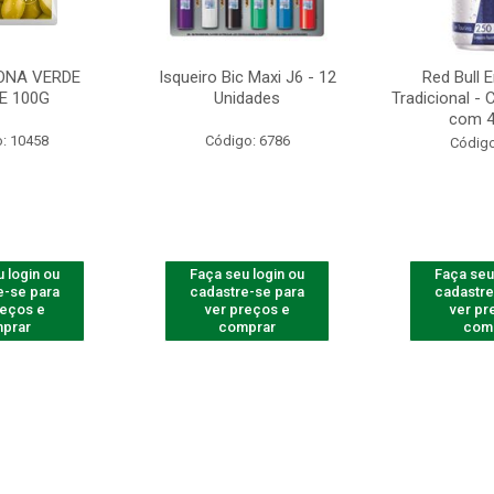
ONA VERDE
Isqueiro Bic Maxi J6 - 12
Red Bull 
E 100G
Unidades
Tradicional -
com 4
: 10458
Código: 6786
Código
 login ou
Faça seu login ou
Faça seu
e-se para
cadastre-se para
cadastre
reços e
ver preços e
ver pr
prar
comprar
com