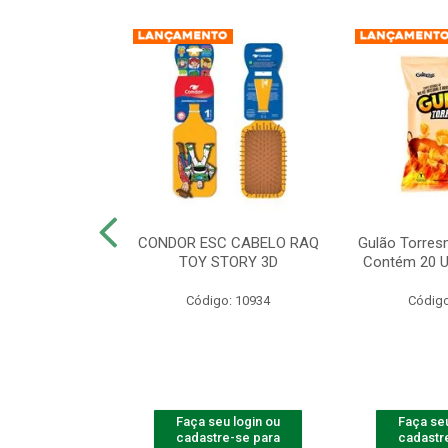
IAOW FRANGO
CONDOR ESC CABELO RAQ
Gulão Torres
ADES - 56G
TOY STORY 3D
Contém 20 U
o: 10940
Código: 10934
Código
u login ou
Faça seu login ou
Faça seu
e-se para
cadastre-se para
cadastr