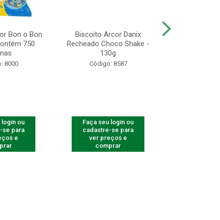
r Bon o Bon
Biscoito Arcor Danix
Gulão Assado 
 Contém 750
Recheado Choco Shake -
& Salsa - 
mas
130g
Unidades 
: 8000
Código: 8587
Código
 login ou
Faça seu login ou
Faça seu 
-se para
cadastre-se para
cadastre
eços e
ver preços e
ver pr
prar
comprar
comp