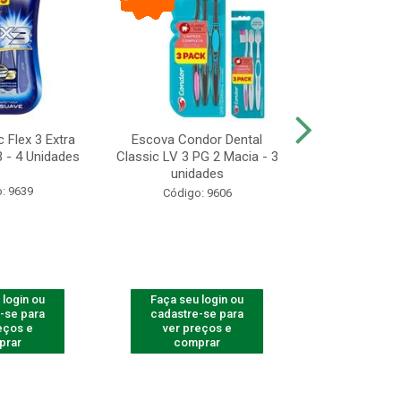
 Flex 3 Extra
Escova Condor Dental
CONDOR ES
 - 4 Unidades
Classic LV 3 PG 2 Macia - 3
LAVAR - 1
unidades
: 9639
Código
Código: 9606
 login ou
Faça seu login ou
Faça seu 
-se para
cadastre-se para
cadastre
eços e
ver preços e
ver pr
prar
comprar
comp