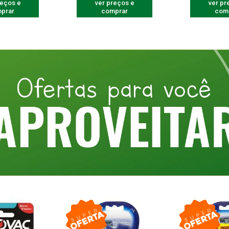
reços e
ver preços e
ver pr
prar
comprar
com