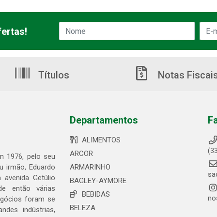
ertas!
Títulos
Notas Fiscai
Departamentos
F
ALIMENTOS
(3
ARCOR
em 1976, pelo seu
eu irmão, Eduardo
ARMARINHO
sa
 avenida Getúlio
BAGLEY-AYMORE
de então várias
BEBIDAS
no
egócios foram se
BELEZA
ndes indústrias,