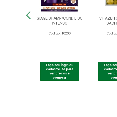
ac Amarelinha
SIAGE SHAMP/COND LISO
VF AZEIT
4 - Contém 4
INTENSO
SACH
dades
Código: 10200
Código
o: 4259
u login ou
Faça seu login ou
Faça seu
e-se para
cadastre-se para
cadastr
reços e
ver preços e
ver p
mprar
comprar
com