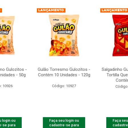
mo Gulozitos -
Gulão Torresmo Gulozitos -
Salgadinho Gu
nidades - 50g
Contém 10 Unidades - 120g
Tortilla Qu
Contém
: 10926
Código: 10927
Código
 login ou
Faça seu login ou
Faça seu
e-se para
cadastre-se para
cadastre