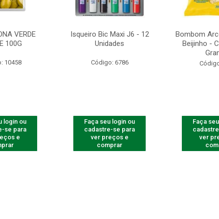
ONA VERDE
Isqueiro Bic Maxi J6 - 12
Bombom Arco
E 100G
Unidades
Beijinho -
Gra
: 10458
Código: 6786
Código
 login ou
Faça seu login ou
Faça seu
e-se para
cadastre-se para
cadastre
reços e
ver preços e
ver pr
prar
comprar
com