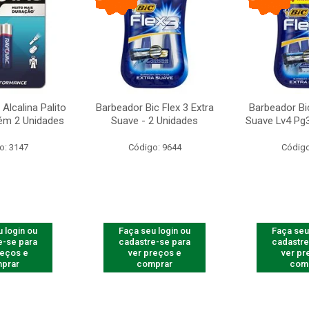
Alcalina Palito
Barbeador Bic Flex 3 Extra
Barbeador Bic
ém 2 Unidades
Suave - 2 Unidades
Suave Lv4 Pg3
o: 3147
Código: 9644
Código
 login ou
Faça seu login ou
Faça seu
e-se para
cadastre-se para
cadastre
reços e
ver preços e
ver pr
prar
comprar
com