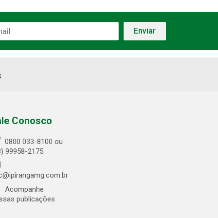
s
ale Conosco
0800 033-8100 ou
3) 99958-2175
c@ipirangamg.com.br
Acompanhe
ssas publicações