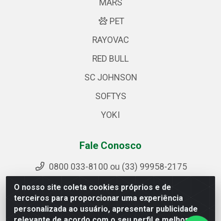
MARS
PET
RAYOVAC
RED BULL
SC JOHNSON
SOFTYS
YOKI
Fale Conosco
0800 033-8100 ou (33) 99958-2175
sac@ipirangamg.com.br
O nosso site coleta cookies próprios e de
Acompanhe nossas publicações
terceiros para proporcionar uma experiência
personalizada ao usuário, apresentar publicidade
relevante de acordo com o seu perfil e melhorar a