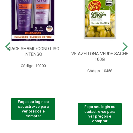
SIAGE SHAMP/COND LISO
VF AZEITONA VERDE SACHE
INTENSO
100G
Código: 10200
Código: 10458
Faça seu login ou
cadastre-se para
Faça seu login ou
ver preços e
cadastre-se para
comprar
ver preços e
comprar