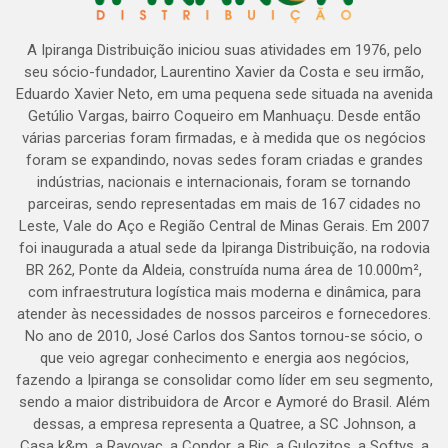
A Ipiranga Distribuição iniciou suas atividades em 1976, pelo
seu sócio-fundador, Laurentino Xavier da Costa e seu irmão,
Eduardo Xavier Neto, em uma pequena sede situada na avenida
Getúlio Vargas, bairro Coqueiro em Manhuaçu. Desde então
várias parcerias foram firmadas, e à medida que os negócios
foram se expandindo, novas sedes foram criadas e grandes
indústrias, nacionais e internacionais, foram se tornando
parceiras, sendo representadas em mais de 167 cidades no
Leste, Vale do Aço e Região Central de Minas Gerais. Em 2007
foi inaugurada a atual sede da Ipiranga Distribuição, na rodovia
BR 262, Ponte da Aldeia, construída numa área de 10.000m²,
com infraestrutura logística mais moderna e dinâmica, para
atender às necessidades de nossos parceiros e fornecedores.
No ano de 2010, José Carlos dos Santos tornou-se sócio, o
que veio agregar conhecimento e energia aos negócios,
fazendo a Ipiranga se consolidar como líder em seu segmento,
sendo a maior distribuidora de Arcor e Aymoré do Brasil. Além
dessas, a empresa representa a Quatree, a SC Johnson, a
Casa k&m, a Rayovac, a Condor, a Bic, a Gulozitos, a Softys, a