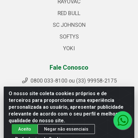
RAYOVAC
RED BULL
SC JOHNSON
SOFTYS
YOKI
Fale Conosco
0800 033-8100 ou (33) 99958-2175
sac@ipirangamg.com.br
O nosso site coleta cookies próprios e de
Acompanhe nossas publicações
terceiros para proporcionar uma experiência
personalizada ao usuário, apresentar publicidade
relevante de acordo com o seu perfil e melhorar a
qualidade do nosso site.
Ipiranga Distribuição LTDA - Avenida Doutor Jorge Hannas,
Aceito
Negar não essenciais
101 - Ponte da Aldeia - Manhuaçu / MG - CEP 36906-440 -
CNPJ 25.310.749/0001-66