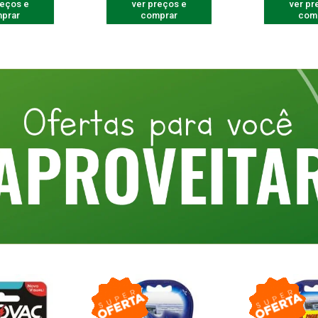
reços e
ver preços e
ver pr
prar
comprar
com