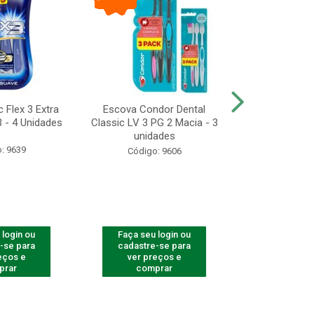
 Flex 3 Extra
Escova Condor Dental
CONDOR ES
 - 4 Unidades
Classic LV 3 PG 2 Macia - 3
LAVAR - 1
unidades
: 9639
Código
Código: 9606
 login ou
Faça seu login ou
Faça seu 
-se para
cadastre-se para
cadastre
eços e
ver preços e
ver pr
prar
comprar
comp