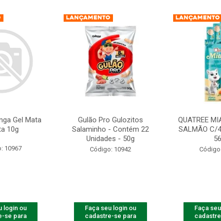
nga Gel Mata
Gulão Pro Gulozitos
QUATREE MI
ta 10g
Salaminho - Contém 22
SALMÃO C/4
Unidades - 50g
5
: 10967
Código: 10942
Código
 login ou
Faça seu login ou
Faça seu
e-se para
cadastre-se para
cadastre