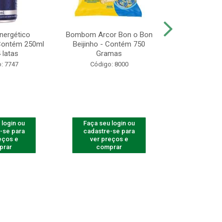
Energético
Bombom Arcor Bon o Bon
Biscoito A
 Contém 250ml
Beijinho - Contém 750
Recheado Ch
 latas
Gramas
13
: 7747
Código: 8000
Código
 login ou
Faça seu login ou
Faça seu 
-se para
cadastre-se para
cadastre
eços e
ver preços e
ver pr
prar
comprar
comp