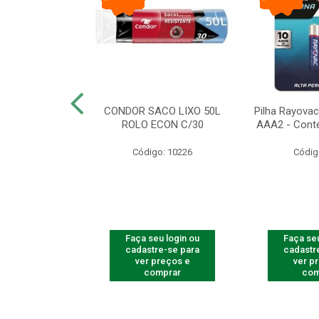
arbear Bic Flex
CONDOR SACO LIXO 50L
Pilha Rayovac 
- 1 Unidade
ROLO ECON C/30
AAA2 - Cont
o: 9237
Código: 10226
Códig
u login ou
Faça seu login ou
Faça seu
e-se para
cadastre-se para
cadastr
reços e
ver preços e
ver p
mprar
comprar
com