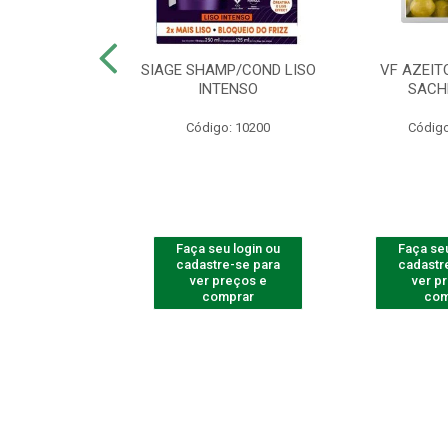
ac Amarelinha
SIAGE SHAMP/COND LISO
VF AZEIT
4 - Contém 4
INTENSO
SACH
dades
Código: 10200
Código
o: 4259
u login ou
Faça seu login ou
Faça seu
e-se para
cadastre-se para
cadastr
reços e
ver preços e
ver p
mprar
comprar
com