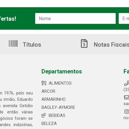
ertas!
Títulos
Notas Fiscai
Departamentos
F
ALIMENTOS
(3
ARCOR
em 1976, pelo seu
eu irmão, Eduardo
ARMARINHO
sa
 avenida Getúlio
BAGLEY-AYMORE
de então várias
BEBIDAS
no
egócios foram se
BELEZA
ndes indústrias,