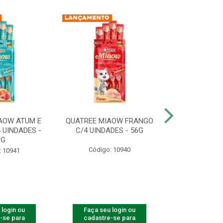
AOW ATUM E
QUATREE MIAOW FRANGO
QUATREE MIA
 UINDADES -
C/4 UINDADES - 56G
UINDADE
6G
Código: 10940
Código:
: 10941
 login ou
Faça seu login ou
Faça seu 
-se para
cadastre-se para
cadastre