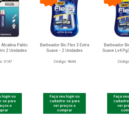
Alcalina Palito
Barbeador Bic Flex 3 Extra
Barbeador Bic
ém 2 Unidades
Suave - 2 Unidades
Suave Lv4 Pg3
o: 3147
Código: 9644
Código
 login ou
Faça seu login ou
Faça seu
e-se para
cadastre-se para
cadastre
reços e
ver preços e
ver pr
prar
comprar
com