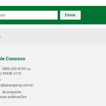
s
ale Conosco
0800 033-8100 ou
3) 99958-2175
c@ipirangamg.com.br
Acompanhe
ssas publicações