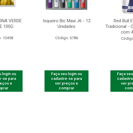
ONA VERDE
Isqueiro Bic Maxi J6 - 12
Red Bull 
E 100G
Unidades
Tradicional -
com 4
: 10458
Código: 6786
Código
 login ou
Faça seu login ou
Faça seu
e-se para
cadastre-se para
cadastre
reços e
ver preços e
ver pr
prar
comprar
com